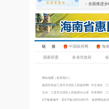
●
全面推进乡
链 接
中国政府网
海
国家部委
各省市政府
省
网站地图
｜
联系我们
｜
版权所有@三亚市
天涯区人民政府网
中文域名：
三
主办：三亚市
天涯区人民政府办公室
开发维护：三
ICP备案编号：
琼ICP备18001882号
政府网站标