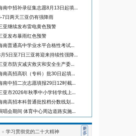
海南中招补录征集志愿8月13日起填...
·
三亚市天涯区人
6-7日两天三亚仍有强降雨
·
三亚市天涯区人
三亚继续发布雷电黄色预警
·
三亚市天涯区人
三亚发布暴雨红色预警
·
三亚市天涯区人民
海南普通高中学业水平合格性考试...
·
三亚市天涯区人民
8月5日至7日三亚将迎来持续性强降...
招考录用
三亚市防灾减灾救灾和安全生产委...
海南高招高职（专科）批30日起填...
·
三亚市天涯区教育
海南中招二次志愿填报29日12时截...
·
2026年三亚市
三亚市2026年秋季中小学转学线上...
·
三亚市天涯区教育
·
三亚市天涯区机关
海南高招本科普通批投档分数线划...
·
三亚市天涯区区
演唱会期间 体育中心周边道路实施...
●
学习贯彻党的二十大精神