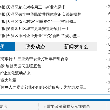
·
字报]天涯区精准对接用工与新业态需求
·
字报]天涯区铸牢中华民族共同体意识实践馆揭牌
报]天涯区激活村级“沉睡资金”——把“问题...
·
字报]吴春园片区城市更新安置房项目开工
·
报]天涯区推出企业开业“三免”新政 常规小型...
·
·
涯
政务动态
新闻发布会
·
随季转！ 三亚热带农业打出丰产组合拳
·
景 绘就天涯民生暖底色
·
盒”让文化流动起来
·
产业大能量
·
候鸟人才党支部热心组织公益服务，为地方发展...
·
国两会
●
重要政策举措及实施效果