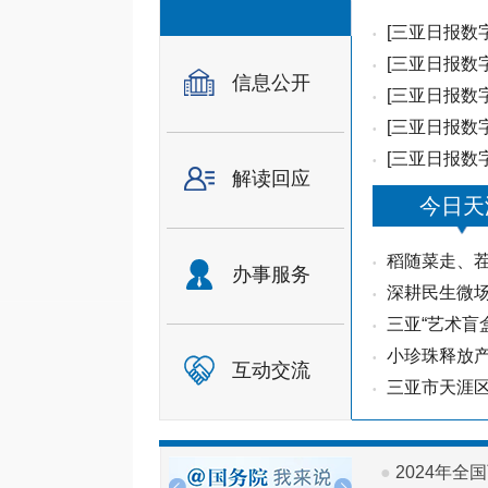
[三亚日报数
•
[三亚日报数
•
信息公开
[三亚日报数字
•
[三亚日报数
•
[三亚日报数字
•
解读回应
今日天
稻随菜走、茬
•
办事服务
深耕民生微场
•
三亚“艺术盲
•
小珍珠释放
•
互动交流
三亚市天涯区
•
●
2024年全