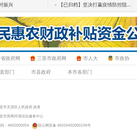
村振兴
●
【已归档】坚决打赢疫情防控阻...
南省政府网
三亚市政府网
市人大
市政协
直部门
市县政府
本市各部门
亚市天涯区人民政府.政务
亚市营商环境综合服务中心
识码：
4602000054
琼公网安备 46020402000159号