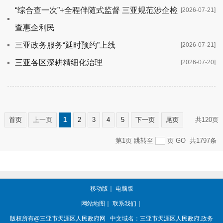
“综合查一次”+全程伴随式监督 三亚规范涉企检
[2026-07-21]
查惠企利民
三亚政务服务“延时预约”上线
[2026-07-21]
三亚各区深耕精细化治理
[2026-07-20]
首页
上一页
1
2
3
4
5
下一页
尾页
共120页
第1页
跳转至
页
GO
共1797条
移动版
｜
电脑版
网站地图
｜
联系我们
｜
版权所有@三亚市
天涯区人民政府网
中文域名：
三亚市天涯区人民政府.政务