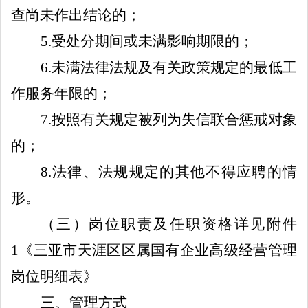
查尚未作出结论的；
5
.
受处分期间或未满影响期限的；
6
.
未
满
法律法规及有关政策规定的最低工
作服务年限的；
7.
按照有关规定被列为失信联合惩戒对象
的
；
8.
法律、法规规定的其他不得
应聘
的情
形。
（三）岗位职责及任职资格详见附件
1
《三亚市
天涯区区
属国有企业高级经营管理
岗位明细表
》
三、管理方式