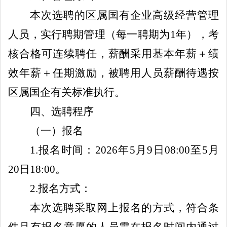
本次选聘的
区
属国有企业高级经营管理
人员，实行聘期管理（每一聘期为
1
年），考
核合格可连续聘任，薪酬采用基本年薪＋绩
效年薪＋任期激励
，被聘用人员薪酬待遇按
区属国企有关标准执行
。
四、选聘程序
（一）报名
1.
报名
时间：
202
6
年
5
月
9
日
08:00
至
5
月
20
日
18:00
。
2
.
报名方式：
本次
选聘
采取网上报名的方式，符合条
件且有报名意愿的人员需在报名时间内通过