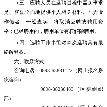
（三）
应聘人员在选聘过程中
需
实事求
是、客观全面地提供个人相关材料
。
凡弄虚
作假者，一经查实，将取消应聘或聘用资
格；已经聘用的，
聘用单位
有权解除聘用。
（四）
选聘工作小组
对本次选聘具有最
终解释权。
六、联系方式
咨询电话：
0
898
-
6588
1122
（网上报名系
统咨询
）
0898
-
8823
84
83
（区委组织
部
）