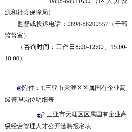
0898-88911632
（区人力资
源和社会保障局
）
监督或投诉电话：
08
98-88
200557
（干部
监督室
）
（咨询时间：工作日
8
:00-12:
00
、
1
5
:
0
0-
1
8
:
0
0
）
附件：1.三亚市天涯区
区属
国有企业高
级管理岗位明细表
2.三亚市天涯区区属国有企业高
级经营管理
人才公开选聘报名表