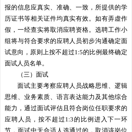
报的信息应真实、准确、一致
，
所提供的学
历证书等相关证件均真实有效。如有弄虚作
假，
一经查实
将取消应聘资格。选聘工作小
组将与符合要求的应聘
人员
初步沟通确定面
试意向，原则上按不超过
1:5
的比例最终确定
面试人员名单。
（
三
）面试
面试主要考察应聘人员战略思维、逻辑
思维、业务素质、语言表达能力及其他综合
能力
，
通过面试评估且符合岗位任职要求的
应聘
人员
，按不超过
1:3
的比例进入下一环
节，面试中无合适人选通过的，取消该岗位