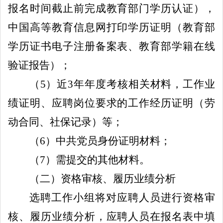
报名时间截止前完成教育部门学历认证）
，
中国高等教育信息网打印学历证明（教育部
学历证书电子注册备案表、教育部学籍在线
验证报告）；
（
5
）
近
3
年年度考核相关材料，工作业
绩证明、
应聘岗位要求的工作经历证明（劳
动合同、社保记录）
等；
（
6
）
中共党员身份证明材料；
（
7
）
需提交
的
其他
材料。
（二）资格审核
、
履历业绩分析
选聘工作小组将对应聘
人员
进行
资格审
核、履历业绩分析
，
应聘人
员
在报名表中填