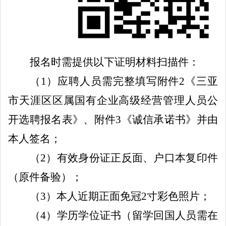
报名时需提供以下证明材料扫描件：
（
1
）应聘人员需完整填写
附件
2
《三亚
市天涯区
区属
国有企业高级
经营
管理人员
公
开选聘报名
表》
、
附件
3
《诚信承诺书》并由
本人签名；
（
2
）
有效
身份证正反面、户口本复印件
（原件备验）；
（
3
）
本人
近期
正面
免冠
2
寸
彩色照片；
（
4
）学历学位证书（
需
在
留学回国人员