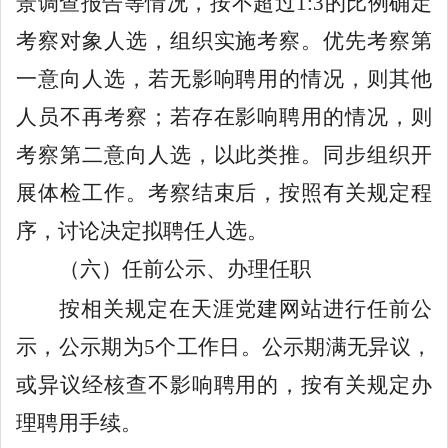
景调查报告等情况，按不超过
1:3
的比例确定
考察对象人选，组织实施考察。优先考察第
一意向人选，若无影响聘用的情况，则其他
人员不再考察；若存在影响聘用的情况，则
考察第二意向人选，以此类推。
同步组织开
展体检工作。
考察结束后，按照有关规定程
序，讨论决定拟聘任人选。
（
六
）
任前
公示
、办理任职
按相关规定
在
天涯党建网站
进行
任前
公
示，公示
期
为
5
个工作日
。
公示期满无异议
，
或异议经核查不影响聘用的，按有关规定办
理
聘用手续。