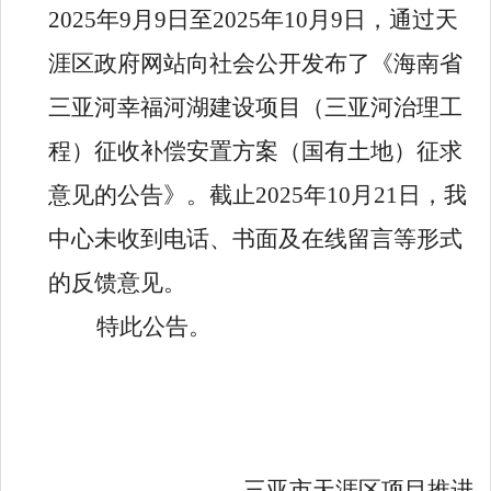
202
5
年
9
月
9
日至
202
5
年
10
月
9
日，通过天
涯区政府网站向社会公开发布了《
海南省
三亚河幸福河湖建设项目（三亚河治理工
程）征收补偿安置方案（国有土地）
征求
意见的公告》。截止
202
5
年
10
月
21
日，
我
中心
未收到电话、书面及在线留言等形式
的反馈意见。
特此公告。
三亚市天涯区项目推进