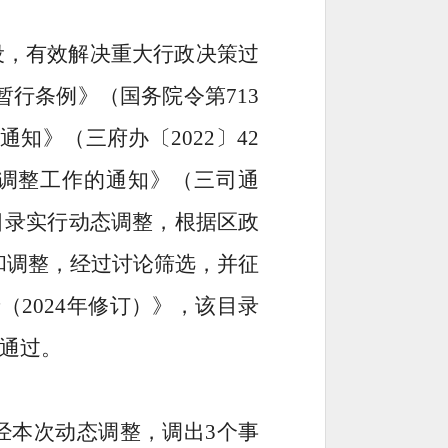
设，
有效解决重大行政决策过
暂行条例》（国务院令第
713
通知
》（
三府办
〔
20
22
〕
42
调整工作的通知》（三司通
目录实行动态调整，根据区政
和调整，
经过讨论筛选，并征
录
（
2024
年修订）
》，该目录
通过。
经本次动态调整，调出
3
个事