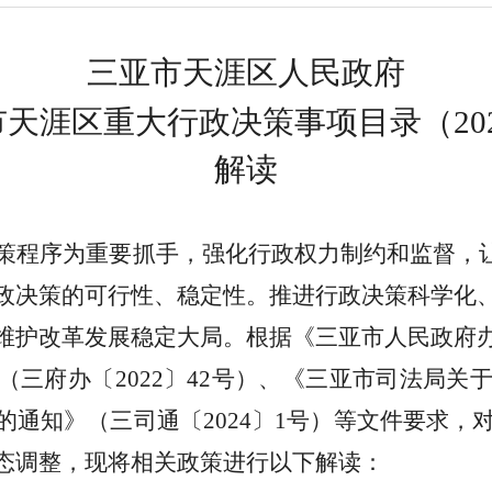
三亚市天涯
区人民政府
亚市天涯区重大行政决策事项目录（20
解读
策程序
为重要抓手
，
强化行政权力制约和监督，让
政决策的可行性、稳定性。推进行政决策科学化
维护改革发展稳定大局。
根据
《
三亚市人民政府
（
三府办
〔
20
22
〕
42
号）
、《三亚市司法局关
的通知》（三司通〔
2024
〕
1
号）
等
文件要求，
态调整
，
现将相关政策进行以下解读：