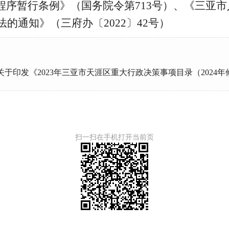
程序暂行条例》（国务院令第
713
号）
、
《
三亚市
法的通知
》（
三府办
〔
20
22
〕
42
号）
于印发《2023年三亚市天涯区重大行政决策事项目录（2024
扫一扫在手机打开当前页