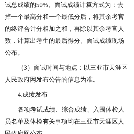
试总成绩的
50
%
。面试成绩计算方式为：去
掉一个最高分和一个最低分后，将其余考官
的终评合计分相加之和，再除以其余考官
人
数
，
计算出考生的最后得分
。
面试成绩现场
公布。
（
3
）面试时间与地点：以三亚市
天涯
区
人民政
府
网
发布公告
的信息为准。
4.
成绩发布
各项考试成绩、
综合
成绩、入围体检人
员名单及体检有关事项
均
在三亚市
天涯
区人
民政
府
网公布。