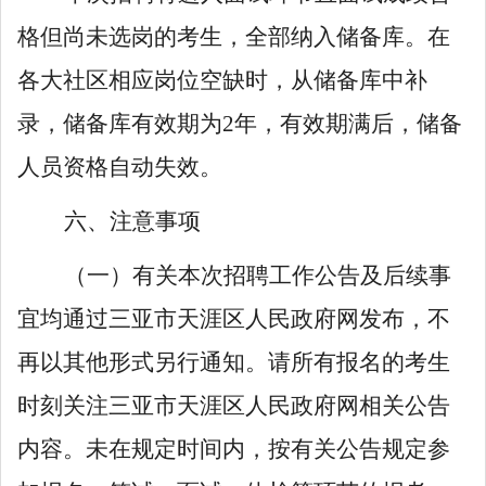
格但尚未选岗的考生
，
全部纳入储备库。在
各大社区相应岗位空缺时，从储备库中
补
录
，储备库有效期为
2
年，有效期满后，储备
人员资格自动失效。
六
、注意事项
（一）
有关本次招聘
工作
公告及后续事
宜均通过
三亚市
天涯
区人民政
府
网
发布
，不
再以其他形式另行通知。请所有报名的考生
时刻关注
三亚市
天涯
区人民政
府
网
相关公告
内容。未在规定时间内，按有关公告规定参