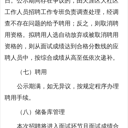
日。
公示期间
存在争议的，由
天涯区大社区
工作人员
招聘工作
专班负责调查处理，经调
查不存在问题的给予聘用；反之，则取消聘
用资格。
拟聘用人选自动放弃或
被取消聘用
资格
的
，
则
从面试成绩达到合格分数线的应
聘人员中，按综合成绩从高至低依次递补。
（
七
）聘用
公示期满，如无异议，按
规定
程序办理
聘用手续
。
（
八
）储备库管理
本次招聘将进入面试环节且面试成绩合