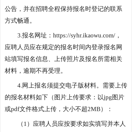
公告，并在招聘全程保持报名时登记的联系
方式畅通。
3.
报名网址：
https://syhr.ikaowu.com/
，
应
聘人员应在规定的报名时间内
登录
报名网
站填写报名信息、上传照片及报名所需
相关
材料
，
逾期不再受理。
4.
网上报名须提交电子版材料。需要上传
的报名材料如下（图片上传要求：以
jpg
图片
或
pdf
文件格式上传，大小不超
2MB
）
：
（
1
）
应聘
人员应按要求如实填写并本人