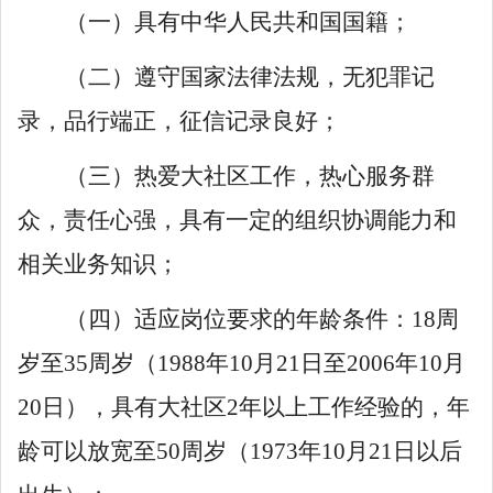
（一）具有中华人民共和国国籍；
（二）遵守
国家法律法规，无犯罪记
录，品行端正，征信记录良好
；
（三）
热爱
大社区
工作，热心服务群
众，责任心强，具有一定的组织协调能力和
相关业务知识；
（四）
适应岗位要求的
年龄
条件
：
18
周
岁至
35
周岁（
1988
年
10
月
21
日至
2006
年
10
月
2
0
日），具有大社区
2
年以上工作经验的，年
龄可以放宽至
50
周岁（
1973
年
10
月
21
日
以后