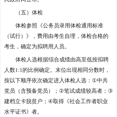
（五）体检
体检参照《公务员录用体检通用标准
（试行）》，费用由考生自理，体检合格的
考生，确定为
拟聘用人员
。
体检人选根据综合成绩由高至低按拟聘
人数
1:1
的比例确定。末位出现相同分数时，
按以下顺序
依次
确定进入体检人选
：
①
中共
党员（含预备党员）；
②
笔试成绩较高者；
③
建档立卡脱贫户；
④
取得《社会工作者职业
水平证书》者。