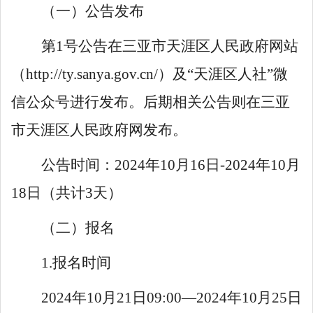
（一）
公告发布
第
1
号公告在三亚市天涯区人民政府网站
（
http://ty.sanya.gov.cn/
）
及
“天涯区人社”微
信公众号进行发布。后期相关公告则
在三亚
市
天涯
区人民政
府
网发布
。
公告时间：
2024
年
10
月
16
日
-2024
年
10
月
18
日（共计
3
天）
（二）报名
1.
报名时间
2024
年
10
月
21
日
09:
0
0—2024
年
10
月
25
日