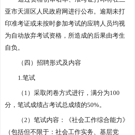
亚市
天涯
区人民政
府
网
进行
公布。
逾期
未
打
印准考证或未按时参加考试的应聘人员均视
为自动放弃考试资格，所造成的后果由考生
自负。
（四）招聘形式及内容
1.
笔试
（
1
）
采取闭卷方式进行，满分为
100
分
，
笔试成绩占考试总成绩的
50
%
。
（
2
）笔试内容：《社会工作综合能力》
（包括但不限于：社会工作实务、基层党