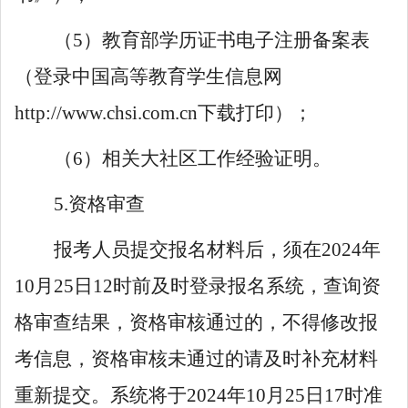
（
5
）教育部学历证书电子注册备案表
（
登录
中国高等教育学生信息网
http://www.chsi.com.cn
下载打印）
；
（
6
）
相关
大社区工作
经验
证明
。
5.
资格审查
报考人员提交报名材料后，须在
2024
年
10
月
25
日
12
时前及时登录报名系统，查询资
格审查结果，资格审核通过的，不得修改报
考信息，资格审核未通过的请及时补充材料
重新提交。系统将于
2024
年
10
月
25
日
17
时准