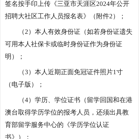
签名按手印上传
《
三亚市天涯区
2024
年
公开
招聘大社区工作人员报名表
》
（附件
2
）；
（
2
）
本人有效身份证（
如若身份证遗失
可用本人社保卡或临时身份证作为身份证
明
）
；
（
3
）本人近期正面免冠证件照片
1
寸
（电子版）；
（
4
）
学历、学位证书（留学回国和在港
澳台取得学历学位的报考人员，还须出具教
育部留学服务中心的《学历学位认证
书》）
；