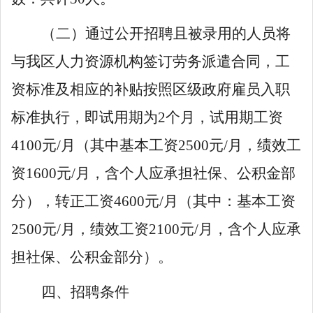
（二）
通过公开招聘且被录用的人员将
与我区人力资源机构签订劳务派遣合同，工
资标准及相应的补贴按照区级政府雇员入职
标准执行，即
试用期为
2
个月
，
试用期工资
4100
元
/
月
（
其中基本工资
2500
元
/
月，绩效工
资
1600
元
/
月，含个人应
承担
社保、公积金部
分
）
，转正工资
4600
元
/
月
（
其中：基本工资
2500
元
/
月，绩效工资
2100
元
/
月，含个人应
承
担
社保、公积金部分
）
。
四
、招聘条件