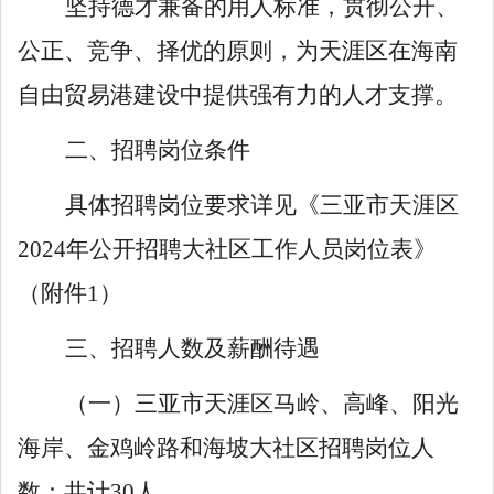
坚持德才兼备的用人标准，贯彻公开、
公正、竞争、择优的原则，为天涯
区
在海南
自由贸易港建设中提供强有力的人才支撑。
二
、招聘
岗位条件
具体招聘岗位要求详见《三亚市天涯区
2024
年公开招聘大社区工作人员岗位表》
（附件
1
）
三
、招聘人数及薪酬待遇
（一）
三亚市
天涯区
马岭、高峰、阳光
海岸、金鸡岭路和海坡
大社区招聘岗位人
数：
共计
3
0
人。