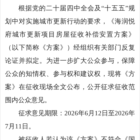
根据党的二十届四中全会及
“
十五五
”
规
划中对实施城市更新行动的要求
，《海润悦
府城市更新项目房屋征收补偿安置方案》
（以下简称《方案》）经组织有关部门反复
论证并拟定。为进一步扩大公众参与，保障
公众的知情权、参与权和建议权，现将《方
案》在征收现场全文公布，公开征求征收范
围内公众意见。
征求意见期限：
2026
年
6
月
12
日至
2026
年
7
月
11
日。
被征收人若认为该《方案》不符合《国