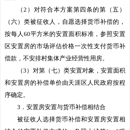
（
2
）
对
符合本方案
第四条
的第
（五）
（六）类被征收人，
自愿选择货币补偿的，
按
每人
60
平方米的安置面积
标准
，参照安置
区安置房的市场评估价格一次性支付货币补
偿款
，
不安排村集体产业经营性用房。
（
3
）
对第（
七
）类安置对象，安置面积
和安置房的补偿单价由
天涯
区人民政府按程
序确定。
3
．
安置房
安置
与货币补偿相结合
被征收人选择货币补偿和
安置房安置
相