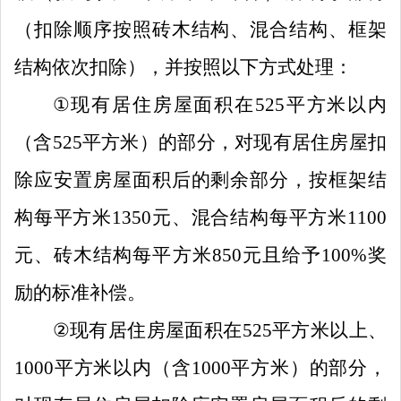
（
扣除顺序按照砖木结构、混合结构、框架
结构依次扣除
）
，
并按照以下方式处理：
①
现有
居住
房屋面积在
525
平方米以内
（含
525
平方米）
的部分
，对现有居住房屋扣
除应安置房屋面积后的剩余部分，
按框架结
构每平方米
1350
元、混合结构每平方米
1100
元、
砖木结构每平方米
850
元
且给予
100%
奖
励的标准补偿
。
②
现有居住房屋面积在
525
平方米以上、
1000
平方米以内（含
1000
平方米）的部分，