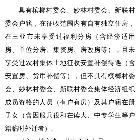
具有
槟榔村委会
、
妙林
村委会、
新联村
委会
户籍，在征收范围内有自有
独立
住房，
在三亚市未享受过福利分房（含经济适用
房、单位分房、集资房、房改房等），
且
未
享受过农村集体土地征收安置补偿待遇（含
安置房、货币补偿等）
，
但不具有
槟榔村委
会
、
妙林
村委会、
新联村委会
集体经济组织
成员资格的人员（有户有房）及其户籍在册
子女（含因服兵役和在读大、中专学生等户
籍临时外迁者）。