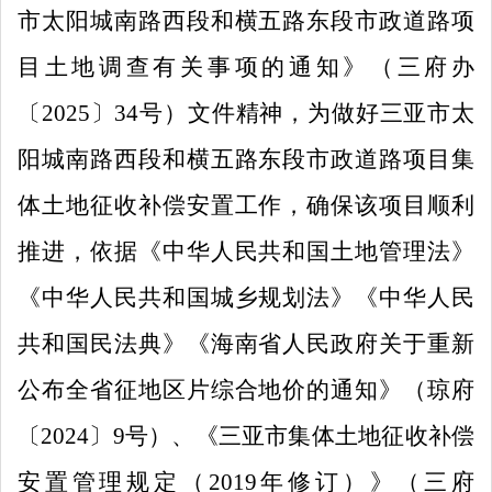
市太阳城南路西段和横五路东段市政道路项
目土地调查有关事项的通知
》
（三府办
〔
202
5
〕
34
号）
文件精神，
为做好
三亚市太
阳城南路西段和横五路东段市政道路项目
集
体土地
征收补偿安置工作，确保
该项目
顺利
推进，
依
据
《中华人民共和国土地管理法》
《中华人民共和国城乡规划法》
《中华人民
共和国
民法典
》
《海南省人民政府关于重新
公布全省征地区片综合地价的通知》（琼府
〔
2024
〕
9
号）
、
《三亚市集体土地征收补偿
安置管理规定（
2019
年修订）》（三府