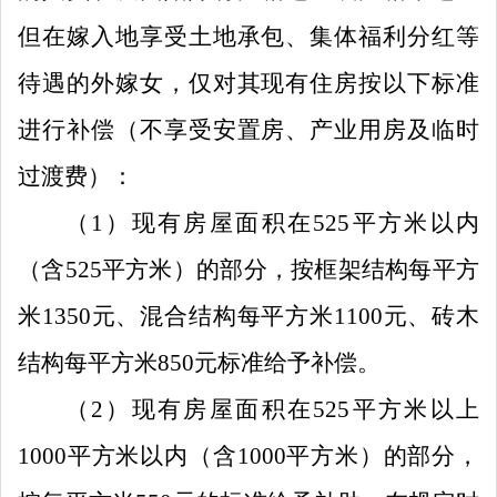
但在嫁入地享受土地承包、集体福利分红等
待遇的外嫁女，仅对其现有住房按以下标准
进行补偿
（
不享受安置房、产业用房及
临时
过渡费
）
：
（
1
）
现有房屋面积在
525
平方米以内
（含
525
平方米）的部分，按框架结构每平方
米
1350
元、混合结构每平方米
1100
元、砖木
结构每平方米
850
元标准给予补偿。
（
2
）
现有房屋面积在
525
平方米以上
1000
平方米以内（含
1000
平方米）的部分，