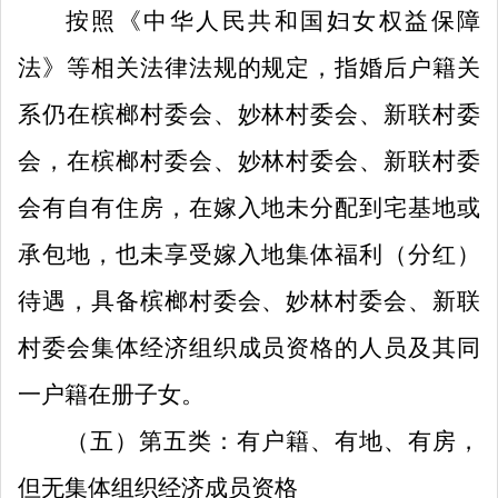
按照《中华人民共和国妇女权益保障
法》等相关法律法规的规定，指婚后户籍关
系仍在
槟榔村委会
、
妙林
村委会、
新联村委
会
，
在槟榔村委会
、
妙林
村委会、
新联村委
会有自有住房，
在嫁入地未分配到宅基地或
承包地，也未享受嫁入地集体福利（分红）
待遇，具备
槟榔村委会
、
妙林
村委会、
新联
村委会
集体经济组织成员资格的人员及其同
一户籍在册子女。
（五）
第
五
类：
有户籍、有地、有房，
但无集体组织经济成员资格