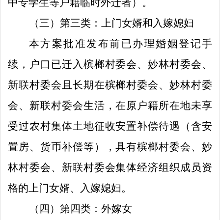
中专学生等户籍临时外迁者）。
（三）第三类：上门女婿和入嫁媳妇
本方案批准发布前已办理婚姻登记手
续，
户口已迁入
槟榔村委会
、
妙林
村委会、
新联村委会
且长期在
槟榔村委会
、
妙林
村委
会、
新联村委会
生活，在原户籍所在地未享
受过农村集体土地征收安置补偿
待遇（含安
置房、货币补偿等）
，具有
槟榔村委会
、
妙
林
村委会、
新联村委会
集体经济组织成员资
格的上门女婿
、
入嫁媳妇。
（四）第四类：外嫁女