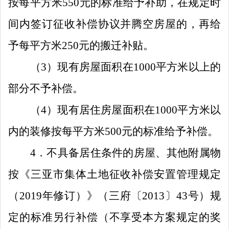
按每平方米
550
元的标准给予补助，在
规定时
间内签订征收补偿协议并腾空房屋的，再给
予每平方米
250
元的搬迁补贴。
（
3
）
现有房屋面积在
1000
平方米以上的
部分不予补偿。
（
4
）
现有居住房屋面积在
1000
平方米以
内的装修按每平方米
500
元的标准给予补偿。
4
．
不具备居住条件的房屋、其他附属物
按《三亚市集体土地征收补偿安置管理规定
（
201
9
年修订）》（三府〔
2013
〕
43
号）规
定的标准另行补偿（不享受
本方案
规定的
奖