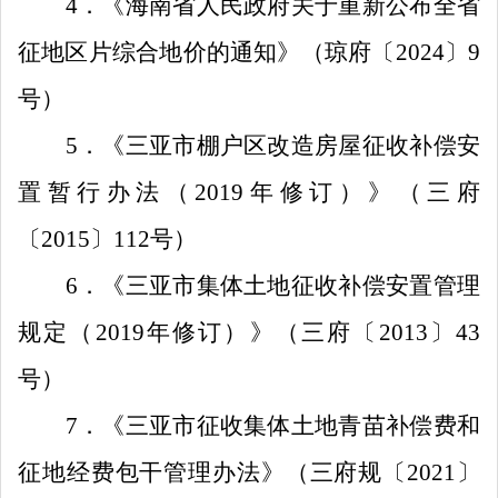
4
．
《海南省人民政府关于重新公布全省
征地区片综合地价的通知》（琼府〔
2024
〕
9
号）
5
．
《三亚市棚户区改造房屋征收补偿安
置暂行办法（
201
9
年修订）》（三府
〔
2015
〕
112
号）
6
．
《三亚市集体土地征收补偿安置管理
规定（
201
9
年修订）》（三府〔
2013
〕
43
号）
7
．
《三亚市征收集体土地青苗补偿费和
征地经费包干管理办法》（三府
规
〔
20
2
1
〕