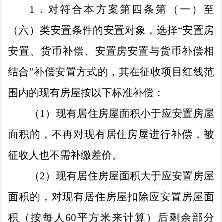
1
．
对符合本方案第四条第（一）至
（六）类安置条件的安置对象，选择
“
安置房
安置、
货币补偿
、
安置房安置与货币补偿相
结合
”
补偿安置方式的，
其在
征收
项目红线范
围内的现有房屋按以下标准补偿：
（
1
）
现有居住房屋面积小于应安置房屋
面积的，不再对现有居住房屋
进行
补偿，被
征收人也不需
补缴
差价。
（
2
）
现有居住房屋面积大于应安置房屋
面积的，对现有居住房屋扣除应安置房屋面
积
（
按每人
60
平方米来计算）
后剩余部分