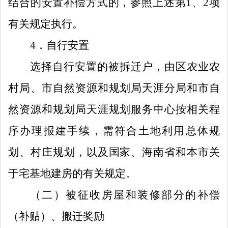
结合的安置补偿方式的，参照上述第
1
、
2
项
有关规定执行。
4
．
自行安置
选择自行安置的被拆迁户，由区农业农
村局、市自然资源和规划局天涯分局和市自
然资源和规划局天涯规划
服务
中心按相关程
序办理报建手续
，
需符合土地利用总体规
划、村庄规划，以及国家、海南省和本市关
于宅基地建房的有关规定。
（
二
）
被征收
房屋
和
装修
部分的
补偿
（
补
贴
）、
搬迁奖励