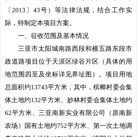
〔
2013
〕
43
号）等法律法规
，
结合
工作
实
际，
特
制定本项目方案。
一
、征收范围及基本情况
三亚市太阳城南路西段和横五路东段市
政道路项目
位于
天涯区绿谷片区
（具体的
用
地
范围四至及坐标详见界址图）
。
项目用地
总面积
约
13743
平方米，其中，槟榔村委会集
体土地约
132
平方米、妙林村委会集体土地约
62
平方米、三亚南新实业有限公司（
原南新
农场
）国有土地约
752
平方米、第一次土地调