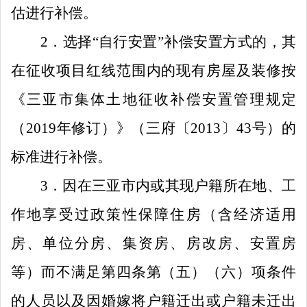
估进行补偿。
2
．
选择
“
自行安置
”
补偿安置方式的，其
在征收项目红线范围内的现有房屋
及装修
按
《三亚市集体土地征收补偿安置管理规定
（
2019
年修订）》（三府〔
2013
〕
43
号）
的
标准进行补偿。
3
．
因在三亚市
内
或其现户籍所在地、工
作地享受过
政策性保障住房
（含经济适用
房、单位分房、集资房、房改房
、
安置房
等）而不满足第四条第
（五）
（六）项条件
的人员以及因婚嫁将户籍迁出或户籍未迁出