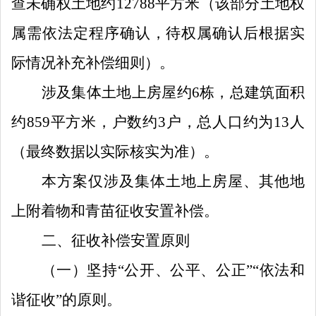
查未确权土地约
12788
平方米
（该部分土地权
属需依法定程序确认，待权属确认后
根据实
际情况
补充补偿细则）
。
涉及
集体土地上
房屋约
6
栋，总建筑面积
约
859
平方米，户数约
3
户，总人口约为
13
人
（最终数据以实际核实为准）。
本方案仅涉及集体土地上房屋、其他地
上附着物和青苗征收安置补偿。
二
、征收补偿安置原则
（一）
坚持
“
公开、公平、公正
”“
依法和
谐征收
”
的原则
。