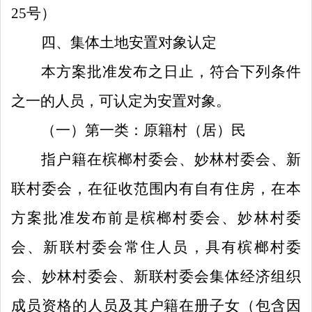
25
号）
四
、
集体土地
安置对象认定
本方案
批准
发布之日止，符合下列条件
之一的人员，可认定为安置对象。
（
一
）
第一类：原籍村
（
居
）
民
指户籍在
槟榔村委会
、
妙林
村委会、
新
联村委会
，在征收范围内
有
自有住房，
在本
方案
批准发布前是
槟榔村委会
、
妙林
村委
会、
新联村委
会
常住人员，具有
槟榔村委
会
、
妙林
村委会、
新联村委会
集体经济组织
成员资格的人员及其户籍在册子女（
包
含
因