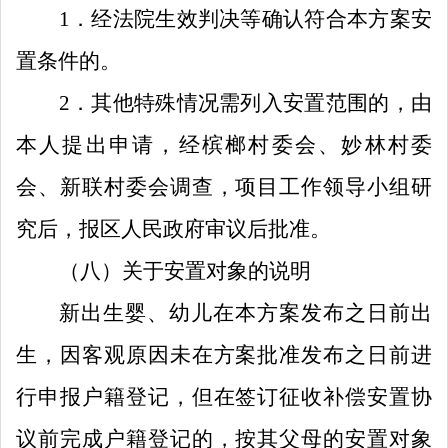
1
．
经法院生效判决等确认符合本方案安
置条件的。
2
．
其他特殊情况需列入安置范围的，由
本人提出申请，经槟榔村委会
、
妙林
村委
会、
新联村委会调查，项目工作领导小组研
究后，报区人民政府审议后批准。
（八）关于安置对象的说明
新出生婴、幼儿在
本方案
发布之日前出
生
，
因客观原因未
在方案批准发布之日前
进
行申报户籍登记
，
但在签订征收补偿安置协
议前完成户籍登记的
，
按其父母
的
安置对象