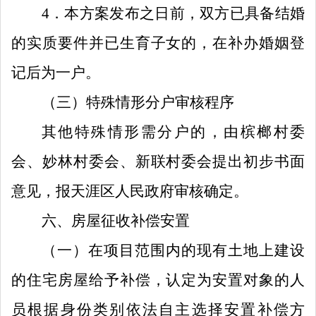
4
．
本方案发布
之日
前，双方已具备结婚
的实质要件并已生育子女的，在补办婚姻登
记后为一户。
（
三
）
特殊情形分户审核程序
其他特殊情形需分户的，由
槟榔村委
会
、
妙林
村委会、
新联村委会
提出初步
书面
意见，
报
天涯
区人民政府审核确定。
六
、
房屋征收补偿安置
（一）
在项目范围内的现有土地上建设
的住宅房屋给予补偿，认定为安置对象的人
员根据身份类别依法自主选择安置补偿方