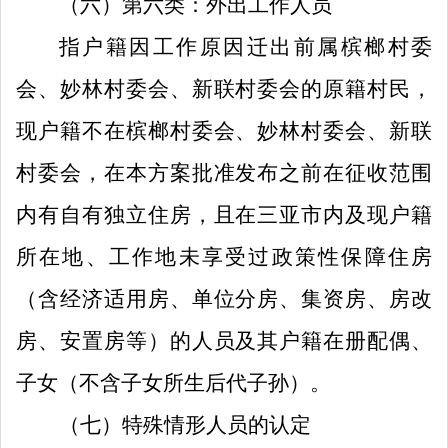
（六）
第六类：
外出工作人员
指
户籍因工作原因
迁出前属
槟榔村委
会
、
妙林
村委会、
新联村委会的
原籍村民，
现户籍不在
槟榔村委会
、
妙林
村委会、
新联
村委会
，
在本方案批准发布之前在征收范围
内有自有独立住房，且
在
三亚市
内及
现户籍
所在地
、
工作地
未享受过
政策性保障住房
（含经济适用房、单位分房、集资房、房改
房
、
安置房
等）的人员
及
其户籍在册
配
偶
、
子女（不含子女所生后代子孙）
。
（七）特殊情形人员的认定