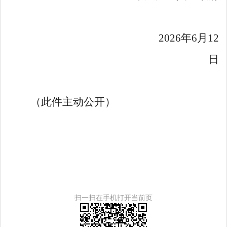
20
26
年
6
月
12
日
（此件主动公开
）
扫一扫在手机打开当前页