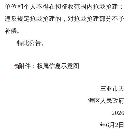
单位和个人不得在拟征收范围内抢栽抢建；
违反规定抢栽抢建的，对抢栽抢建部分不予
补偿。
特此公告。
附件：权属信息示意图
三亚
市
天
涯
区人民政府
20
26
年
6
月
2
日