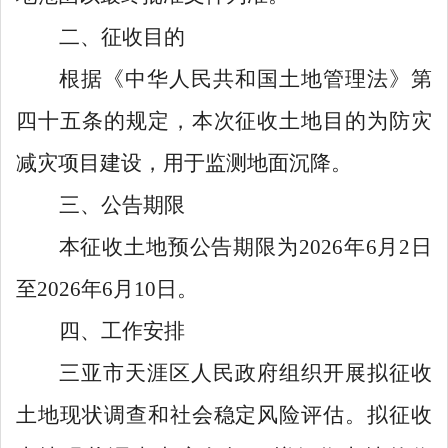
二、征收目的
根据《
中华人民共和国
土地管理法》第
四十五条的规定，本次征收土地目的为
防灾
减灾项目建设，用于
监测地面沉降
。
三、公告期限
本征收土地预公告期限为
20
26
年
6
月
2
日
至
20
26
年
6
月
10
日。
四、工作安排
三亚
市
天涯区
人民政府组织开展拟征收
土地现状调查和社
会稳定风险评估。拟征收