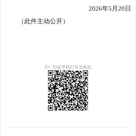
20
26
年
5
月
20
日
（此件
主动
公开）
扫一扫在手机打开当前页