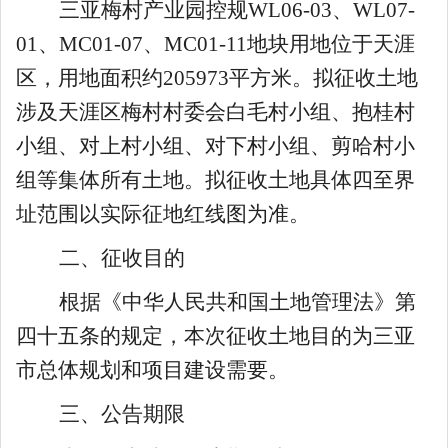
三亚梅村产业园控规
WL06-03
、
WL07-
01
、
MC01-07
、
MC01-11
地块用地
位于天涯
区，用地面积约
205973
平方米。
拟征收土地
涉及
天涯区梅村村委会白毛
村
小组、
抱桂村
小组、
对上
村
小组、对下
村
小组、剪哈
村
小
组
等集体所有土地
。
拟征收土地具体四至界
址范围以实际征地红线图为准。
二、征收目的
根据《中华人民共和国土地管理法》第
四十五条的规定，本次征收土地目的为三亚
市总体规划和项目建设需要。
三、公告期限