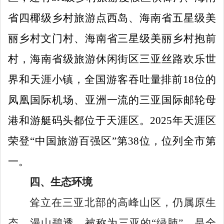
省四椰级乡村旅游点西岛、海南省五星级美
丽乡村文门村、海南省三星级美丽乡村抱前
村，海南省级旅游休闲街区三亚丝路欢乐世
界和天涯小镇，全国游客吞吐量排前
18
位的
凤凰国际机场、亚洲一流的三亚国际邮轮母
港和游艇码头都位于天涯区。
2025
年天涯区
荣登
“
中国旅游百强区
”
第
38
位，位列全市第
一。
四、生态环境
耸立在三亚北部的高峰山区，仍属原生
态、漫山碧透，被称为三亚的
“
绿肺
”
，是全