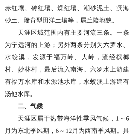
赤红壤、砖红壤、燥红壤、潮砂泥土、滨海
砂土、潴育型田洋土壤等
，
属丘陵地貌。
天涯区域范围内有主要河流三条。一条
为宁远河的上游；另外两条分别为六罗水、
水蛟溪，发源于福万岭、大岭，流经槟榔
村、妙林村，最后流入南海。六罗水上游建
有福万水库和水源池水库，水蛟溪上游建有
汤他水库。
二、气候
天涯区属于热带海洋性季风气候，
1
～
6
月为东北季风期，
6
～
12
月为西南季风期。具