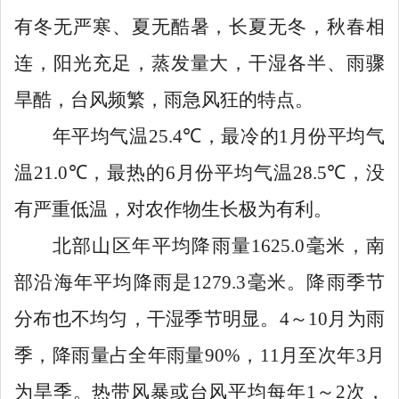
有冬无严寒、夏无酷暑，长夏无冬，秋春相
连，阳光充足，蒸发量大，干湿各半、雨骤
旱酷，台风频繁，雨急风狂的特点。
年平均气温
25.4℃
，最冷的
1
月份平均气
温
21.0℃
，最热的
6
月份平均气温
28.5℃
，没
有严重低温，对农作物生长极为有利。
北部山区年平均降雨量
1625.0
毫米，南
部沿海年平均降雨是
1279.3
毫米。降雨季节
分布也不均匀，干湿季节明显。
4
～
10
月为雨
季，降雨量占全年雨量
90%
，
11
月至次年
3
月
为旱季。热带风暴或台风平均每年
1
～
2
次，