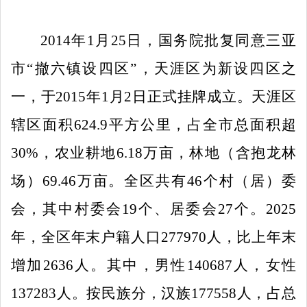
2014
年
1
月
25
日，国务院批复同意三亚
市
“
撤六镇设四区
”
，天涯区为新设四区之
一，于
2015
年
1
月
2
日正式挂牌成立。天涯区
辖区面积
624.9
平方公里
，
占全市总面积超
30%
，
农业耕地
6
.
18
万亩，林地（含抱龙林
场）
69
.46
万亩。全区共有
46
个村（居）委
会，其中村委会
19
个、居委会
27
个。
2025
年，全区年末户籍人口
277970
人，比上年末
增加
2636
人。其中，男性
140687
人，女性
137283
人。按民族分，汉族
177558
人，占总