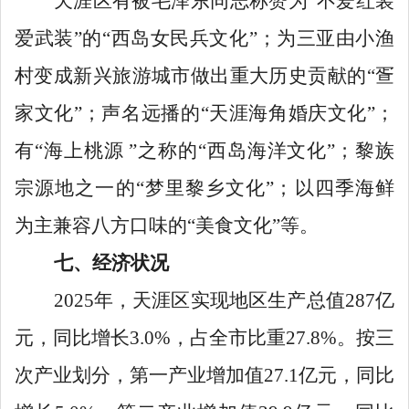
天涯区有被毛泽东同志称赞为
“
不爱红装
爱武装
”
的
“
西岛女民兵文化
”
；为三亚由小渔
村变成新兴旅游城市做出重大历史贡献的
“
疍
家文化
”
；声名远播的
“
天涯海角婚庆文化
”
；
有
“
海上桃源
”
之称的
“
西岛海洋文化
”
；黎族
宗源地之一的
“
梦里黎乡文化
”
；以四季海鲜
为主兼容八方口味的
“
美食文化
”
等。
七、经济状况
2025
年，天涯区实现地区生产总值
287
亿
元，同比增长
3.0%
，占全市比重
27.8%
。按三
次产业划分，第一产业增加值
27.1
亿元，同比