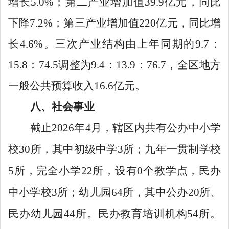
增长
5.0%
；第二产业增加值
39.9
亿元，同比
下降
7.2%
；第三产业增加值
220
亿元，同比增
长
4.6%
。三次产业结构由上年同期的
9.7
：
15.8
：
74.5
调整为
9.4
：
13.9
：
76.7
，全区地方
一般公共预算收入
16.6
亿元。
八、社会事业
截止
2026
年
4
月，辖区内共有公办中小学
校
30
所，其中初级中学
3
所；九年一贯制学校
5
所，完全小学
22
所，设有
0
个教学点，民办
中小学校
3
所；幼儿园
64
所，其中公办
20
所、
民办幼儿园
44
所。民办教育培训机构
54
所。