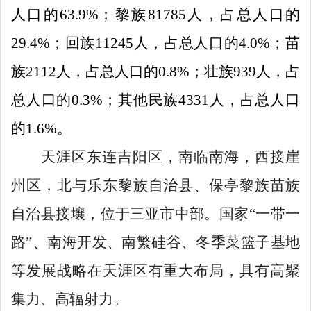
人口的
63.9%
；黎族
81785
人，占总人口的
29.4%
；回族
11245
人，占总人口的
4.0%
；苗
族
2112
人，占总人口的
0.8%
；壮族
939
人，占
总人口的
0.3%
；其他民族
4331
人，占总人口
的
1.6%
。
天涯区东连吉阳区，南临南海，西接崖
州区，北与乐东黎族自治县、保亭黎族苗族
自治县接壤，位于三亚市中部。国家
“
一带一
路
”
、南海开发、南繁硅谷、冬季菜篮子基地
等发展战略在天涯区有重大布局，具有高聚
集力、高辐射力。