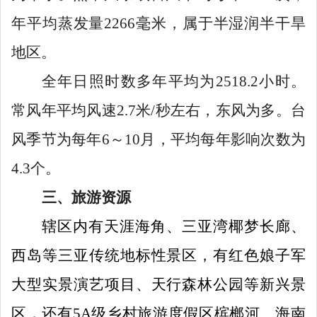
年平均蒸发量
2266
毫米，属于半湿润半干旱
地区。
全年日照时数多年平均为
2518.2
小时。
常风年平均风速
2.7
米
/
秒左右，东风为多。台
风季节为每年
6
～
10
月，平均每年影响次数为
4.3
个。
三、旅游资源
辖区内有天涯海角、三亚湾椰梦长廊、
西岛等三亚传统地标性景区，有红色娘子军
大型实景演艺项目、天行森林公园等新兴景
区，还有
5A
级乡村旅游度假区槟榔河、海南