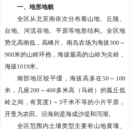
一、地形地貌
全区从北至南依次分布着山地、丘陵、
台地、河流谷地、平原等地形结构。全区地
势北高南低，高峰片、南岛农场为海拔
300
～
900
米的山岭环抱，海拔最高的山岭为尖岭，
海拔
1019
米。
南部地区较平缓，海拔高多在
50
～
100
米，几座
200
～
400
多米高（马岭）的孤丘低
岭之间，有宽度
1
～
3
千米不等的小片平原，
开垦为农田。沿海则是海成沙堤和泻湖。
全区范围内土壤类型主要有山地黄壤、