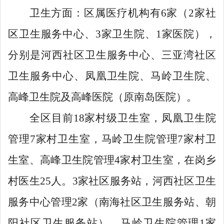
卫生方面：区属医疗机构有
6
家（
2
家社
区卫生服务中心、
3
家卫生院、
1
家医院），
分别是河西社区卫生服务中心、三亚湾社区
卫生服务中心、凤凰卫生院、马岭卫生院、
高峰卫生院及高峰医院（原南岛医院）。
全区目前
18
家村级卫生室，凤凰卫生院
管理
7
家村卫生室，马岭卫生院管理
7
家村卫
生室、高峰卫生院管理
4
家村卫生室，在岗乡
村医生
25
人。
3
家社区服务站，河西社区卫生
服务中心管理
2
家（南海社区卫生服务站、朝
阳社区卫生服务站），马岭卫生院管理
1
家