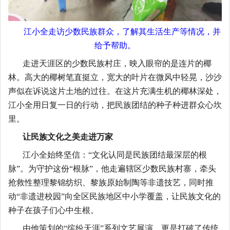
江小全走访少数民族群众，了解其生活生产等情况，并
给予帮助。
走进天涯区的少数民族村庄，映入眼帘的是连片的椰
林。高大的椰树笔直挺立，宽大的叶片在微风中轻晃，沙沙
声似在诉说这片土地的过往。在这片充满生机的椰林深处，
江小全用日复一日的行动，把民族团结的种子种进群众心坎
里。
让民族文化之美走进万家
江小全始终坚信：
“文化认同是民族团结最深层的根
脉”。为守护这份“根脉”，他走遍辖区少数民族村寨，牵头
抢救性整理黎锦纺织、黎族原始制陶等非遗技艺，同时推
动“非遗进校园”向全区民族地区中小学覆盖，让民族文化的
种子在孩子们心中生根。
由他策划的
“缤纷天涯”系列文艺展演，更是打破了传统