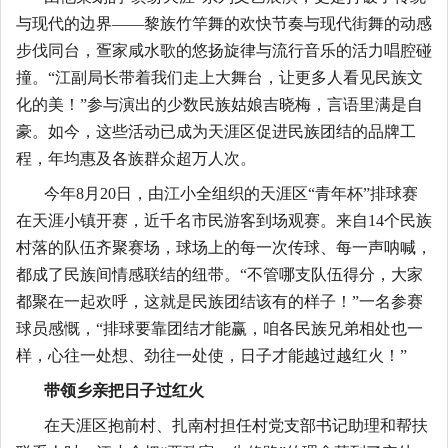
与现代的边界——黎族竹竿舞的欢快节奏与现代街舞的动感
步伐同台，疍家咸水歌的悠扬旋律与流行音乐的活力唱腔碰
撞。“江副局长带着我们走上大舞台，让更多人看见民族文
化的美！”参与演出的少数民族姑娘吉晓梅，言语里满是自
豪。如今，这些活动已成为天涯区促进民族团结的品牌工
程，年均惠及各族群众超万人次。
今年
8月20日，由江小全组织的天涯区“青年杯”排球赛
在天涯小镇开赛，近千名市民游客到场观赛。来自14个民族
村落的队伍齐聚赛场，球场上的每一次传球、每一声呐喊，
都成了民族间情感联结的纽带。“不管哪支队伍得分，大家
都聚在一起欢呼，这就是民族团结该有的样子！”一名参赛
球员感慨，“排球要靠团结才能赢，咱各民族兄弟相处也一
样，心往一处想、劲往一处使，日子才能越过越红火！”
带领乡亲把日子过红火
在天涯区抱前村、扎南村担任村党支部书记助理和帮扶