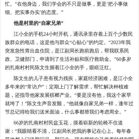
忙。“在他身边，我们学会的不只是做事，更是‘把小事做
细、把实事办实’的态度。”
他是村里的
“自家兄弟”
江小全的手机
24小时开机，通讯录里存着上百个少数民
族群众的电话，这是他与群众“心贴心”的约定。“2023年我
突发急性胃出血住院，是江副局长跑前跑后，帮我联系民
政、卫健部门，申请到了生活补贴和医疗救助金。”60多岁
的扎南村村民陈文生握着江小全的手，眼眶泛红。
陈文生的儿子患有视力残疾，家庭经济困难，是江小全
多年来的
“常访户”：定期上门了解需求，帮忙解决种植难
题，还指导他家发展槟榔产业。“要是没有他，我这个家早
就垮了！”陈文生声音发颤，“他就像自家兄弟一样，逢年过
节总记得给我们送米面油，什么事都替我们考虑周全。”
66岁的扎南村村民盆玉花，摸着崭新的轮椅不住道
谢：“我眼睛看不清，江副局长把我的事记在心上。每年春