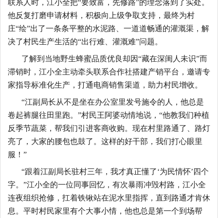
联系人时，江小全把
“要致富，先修路”的理念落到了实处。
他反复打磨申请材料，积极向上级争取支持，最终为村
庄“绘”出了一条条平整的水泥路、一道道畅通的灌溉渠，解
决了村民生产生活的“出行难、灌溉难”问题。
了解到当地野生蜂蜜品质优良却因
“藏在深闺人未识”而
滞销时，江小全主动牵头联系合作社搭建产销平台，邀请专
家指导标准化生产，打通电商销售渠道，助力村民增收。
“江副局长从不是坐在办公室里发号施令的人，他总是
卷起裤腿往田里跑。”村民王阿婆动情地说，“他教我们种植
反季节蔬菜，帮我们引进客商收购。现在村里路通了、路灯
亮了，大家的腰包也鼓了。这样的好干部，我们打心眼里
服！”
“跟着江副局长驻村三年，我才真正懂了‘为民情怀’四个
字。”江小全的一位同事回忆，有次暴雨冲毁村路，江小全
连夜组织抢修，扛着铁锹站在泥水里指挥，直到路通才肯休
息。平时村民家里有个大事小情，他也总是第一个到场帮