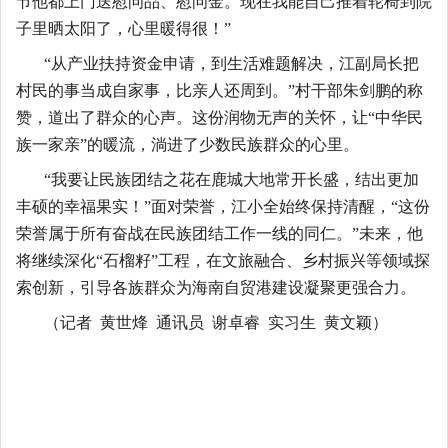
节他都上门送慰问品、慰问金。现在我能自己推着轮椅到院
子里晒太阳了，心里暖得很！”
“从产业扶持资金申请，到生活难题解决，江副局长把
村民的事当成自家事，比亲人还周到。”村干部朱剑鹏的称
赞，道出了群众的心声。这份润物无声的关怀，让“中华民
族一家亲”的暖流，淌进了少数民族群众的心里。
“我要让民族团结之花在鹿城大地常开长盛，结出更加
丰硕的幸福果实！”面对荣誉，江小全始终保持清醒，“这份
荣誉属于所有奋战在民族团结工作一线的同仁。”未来，他
将继续深化“石榴籽”工程，在文旅融合、乡村振兴等领域探
索创新，引导各族群众为海南自贸港建设凝聚更强合力。
（记者
黄世烽 通讯员 谢卓睿 实习生 黄文颖）