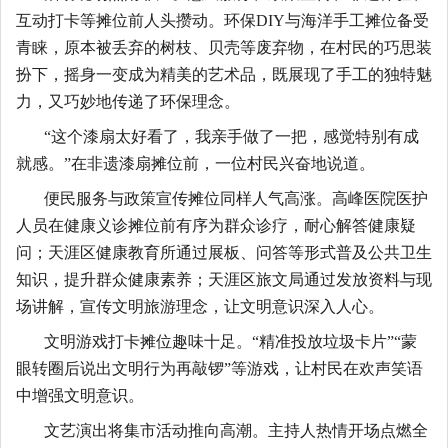
互动打卡等摊位前人头攒动。环保
DIY与海洋手工摊位备受
青睐，原本被丢弃的树枝、贝壳等废弃物，在村民的巧思装
扮下，摇身一变成为精美的艺术品，既展现了手工的独特魅
力，又巧妙地传递了环保理念。
“这个漆扇太好看了，我亲手做了一把，感觉特别有成
就感。”在非遗漆扇摊位前，一位村民兴奋地说道。
便民服务与政策宣传摊位同样人气高涨。高峰医院医护
人员在健康义诊摊位前有序为群众诊疗，耐心解答健康疑
问；天涯区健康教育所通过展板、问答等形式普及公共卫生
知识，提升群众健康素养；天涯区旅文局通过发放资料与现
场讲解，宣传文明旅游理念，让文明意识深入人心。
文明游戏打卡摊位趣味十足。
“精准投放垃圾卡片”“蒙
眼转圈后说出文明行为再敲锣”等游戏，让村民在欢声笑语
中增强文明意识。
文艺演出将集市活动推向高潮。主持人热情开场点燃全