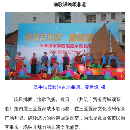
渔歌唱晚颂非遗
选手认真吟唱古老曲调。黄世烽 摄
晚风拂面，渔歌飞扬。近日，《共筑自贸港鹿城颂疍
歌》第四届三亚疍家咸水歌比赛，在三亚疍家文化陈列馆旁
广场开唱。婉转悠扬的歌声回荡夜空，为现场数百名市民游
客带来一场独具魅力的非遗文化盛宴。