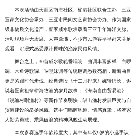
本次活动由天涯区南海社区、榆港社区联合主办，三亚
疍家文化协会承办，三亚市民间文艺家协会协办。作为国家
级非物质文化遗产，疍家咸水歌承载着三亚千年海洋文脉。
活动现场座无虚席、人声鼎沸，不少市民游客早早赶来驻足
观看，沉浸式感受原汁原味的渔家民俗风情。
舞台之上，30首咸水歌轮番唱响，曲调丰富多样，白啰
调、木鱼诗歌调、咕哩妹调等传统腔调悉数亮相，新编曲目
更是紧跟时代步伐。经典选段《十二月排来》婉转绵长，诉
说着疍家祖辈耕海牧渔的岁月故事；《海南自由贸易港》
《说渔村唱渔村》等新作节奏明快，唱出渔村发展巨变与自
贸港建设的昂扬风貌。选手们唱腔地道、情感真挚，将疍家
人勤劳勇敢、乘风破浪的精神风貌生动展现。
本次参赛选手年龄跨度大，其中有年仅9岁的小选手认