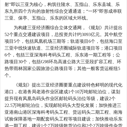
射”即以三亚为核心，构筑往陵水、五指山、乐东县城、乐
东九所四个方向的放射性综合交通通道；“一环”即形成串联
三亚、保亭、五指山、乐东的区域大环线。
为构建三亚经济圈综合立体交通网，《规划》共计提出
52个重点交通建设项目，总投资共计约3093亿元。其中航空
项目5个，包括凤凰机场三期等；轨道项目6个，包括海口至
三亚中线快速轨道、三亚经济圈城际轨道项目等；港口项目
6个，包括三亚深海科考码头工程、乐东港一期工程等；公
路项目30个，包括G98环岛高速公路大三亚段扩容工程、环
热带雨林国家公园旅游公路项目等；其他一般客货运枢纽5
个。
《规划》提出三亚经济圈要重点建设特色鲜明的现代化
港口，在港务局老港作业区建成1个10万吨邮轮泊位，谋划
提升现有凤凰岛码头作业区邮轮码头泊位等级，建设2个
22.5万吨邮轮泊位，实现邮轮码头大型化发展；加快推进三
亚港南山港区深海科考码头工程、货运码头二期工程、南海
试验保障基地一期配套码头工程等项目建设；加快推动乐东
港一期工程，建设1个7万吨级散货泊位和2个2万吨级件杂货