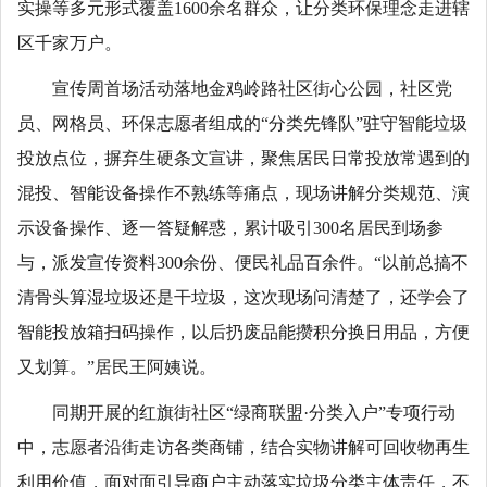
实操等多元形式覆盖1600余名群众，让分类环保理念走进辖
区千家万户。
宣传周首场活动落地金鸡岭路社区街心公园，社区党
员、网格员、环保志愿者组成的“分类先锋队”驻守智能垃圾
投放点位，摒弃生硬条文宣讲，聚焦居民日常投放常遇到的
混投、智能设备操作不熟练等痛点，现场讲解分类规范、演
示设备操作、逐一答疑解惑，累计吸引300名居民到场参
与，派发宣传资料300余份、便民礼品百余件。“以前总搞不
清骨头算湿垃圾还是干垃圾，这次现场问清楚了，还学会了
智能投放箱扫码操作，以后扔废品能攒积分换日用品，方便
又划算。”居民王阿姨说。
同期开展的红旗街社区“绿商联盟·分类入户”专项行动
中，志愿者沿街走访各类商铺，结合实物讲解可回收物再生
利用价值，面对面引导商户主动落实垃圾分类主体责任，不