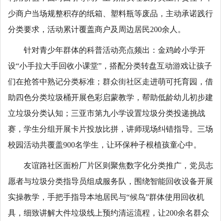
少商户当场规整积存的纸箱、塑料瓶等废品，主动承诺践行
分类要求，活动累计覆盖商户及周边居民200余人。
针对青少年群体的科普活动亮点频出：金鸡岭小学开
设“小手拉大手回收小课堂”，搭配分类转盘互动游戏让孩子
们在抢答中熟记分类标准；群众街社区走进萌可托育园，借
助四色分类垃圾桶开展色彩启蒙教学，帮助低龄幼儿初步建
立垃圾分类认知；三亚市第九小学设置垃圾分类投递挑战
赛，学生分组开展卡片投放比拼，讲师现场纠错指导。三场
校园活动共覆盖900名学生，让环保种子根植孩童心中。
友谊路社区面粉厂片区则聚焦数字化分类推广，党员志
愿者与垃圾分类指导员组成服务队，围绕智能回收设备开展
实操教学，手把手指导本地居民与“候鸟”群体使用回收机
具，细致讲解大件垃圾线上预约清运流程，让200余名群众