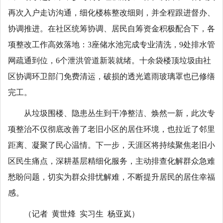
再次入户走访沟通，细化楼栋整改细则，并全程跟进督办、
协调推进。在社区统筹协调、居民自筹资金积极配合下，各
项整改工作高效落地：3座储水池完成专业清洗，9处排水管
网疏通到位，6个泄洪管道新装就绪。十余袋楼顶垃圾由社
区协调环卫部门免费清运，破损的透光遮雨玻璃罩也已修缮
完工。
从垃圾围楼、隐患丛生到干净整洁、焕然一新，此次专
项整治不仅彻底改善了老旧小区的居住环境，也拉近了邻里
距离、凝聚了民心温情。下一步，天涯区将持续聚焦老旧小
区民生痛点，深耕基层精细化服务，主动排查化解群众急难
愁盼问题，切实为群众排忧解难，不断提升居民的居住幸福
感。
（记者 黄世烽 实习生 杨亚岚）