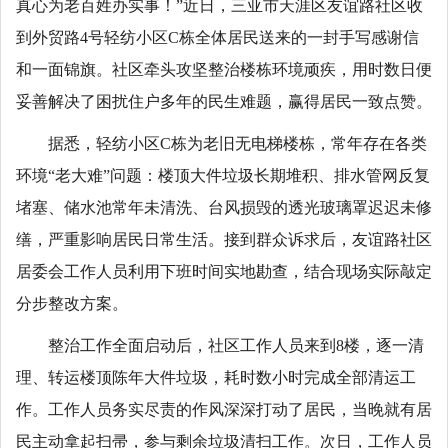
真心为老百姓办实事！”近日，三亚市天涯区友谊路社区收
到外贸路4号轻纺小区C栋全体居民送来的一封手写感谢信
和一面锦旗。社区牵头攻坚整治楼栋环境顽疾，用时数日便
妥善解决了困扰住户多年的民生难题，赢得居民一致点赞。
据悉，轻纺小区C栋为老旧无电梯楼栋，常年存在各类
环境“老大难”问题：楼顶大件垃圾长期堆积、排水管网反复
堵塞、储水池常年未清洗、台风损毁的透光玻璃罩迟迟未修
缮，严重影响居民日常生活。接到群众诉求后，友谊路社区
居委会工作人员利用下班时间实地勘查，结合现场实际敲定
分步整改方案。
整治工作全面启动后，社区工作人员来到8楼，逐一清
理、转运楼顶陈年大件垃圾，耗时数小时完成全部清运工
作。工作人员务实尽责的作风深深打动了居民，当晚就有居
民主动拿起扫帚，参与剩余垃圾清扫工作。次日，工作人员