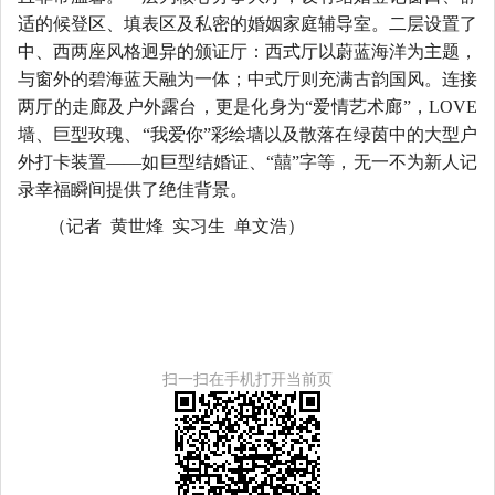
适的候登区、填表区及私密的婚姻家庭辅导室。二层设置了
中、西两座风格迥异的颁证厅：西式厅以蔚蓝海洋为主题，
与窗外的碧海蓝天融为一体；中式厅则充满古韵国风。连接
两厅的走廊及户外露台，更是化身为“爱情艺术廊”，LOVE
墙、巨型玫瑰、“我爱你”彩绘墙以及散落在绿茵中的大型户
外打卡装置——如巨型结婚证、“囍”字等，无一不为新人记
录幸福瞬间提供了绝佳背景。
（记者
黄世烽 实习生 单文浩）
扫一扫在手机打开当前页