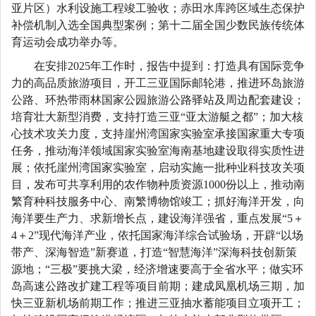
亚片区）水利设施工程竣工验收；赤田水库跨区域生态保护
补偿机制入选全国典型案例；第十二届全国少数民族传统体
育运动会成功举办等。
在安排2025年工作时，报告中提到：打造具有国际竞争
力的高品质旅游项目，开工三亚国际邮轮港，推进环岛旅游
公路、环热带雨林国家公园旅游公路驿站及周边配套建设；
培育壮大新型消费，支持打造三亚“亚太游艇之都”；加大核
心技术攻关力度，支持崖州湾国家实验室承接国家重大专项
任务，推动海洋领域国家实验室海南基地建设取得实质性进
展；依托崖州湾国家实验室，启动实施一批种业科技攻关项
目，发布可共享利用的农作物种质资源1000份以上，推动南
繁育种科技服务中心、南繁博物馆竣工；抓好海洋开发，向
海洋要生产力、求新增长点，建设海洋强省，重点发展“5＋
4＋2”现代海洋产业，依托国家海洋综合试验场，开辟“以场
带产、深海智造”新赛道，打造“智慧海洋”深海科技创新策
源地；“三极”要挑大梁，经济增速要高于全省水平；做实环
岛高速公路改扩建工程等项目前期；建成凤凰机场三期，加
快三亚新机场前期工作；推进三亚抽水蓄能项目立项开工；