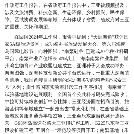
作政府工作报告。在省政府工作报告中，三亚被频频提及，
涉及文旅消费、科技创新、生态环保、乡村振兴、民生保
障、区域协调发展等领域，充分体现了省委、省政府对三亚
的重视、关怀和期望。
在回顾2024年工作时，报告中提到：“天涯海角”获评国
家5A级旅游景区；成功举办省旅游发展大会、第六届海南
岛国际电影节；向种图强，“南繁硅谷”已建成20个种业科研
平台，南繁种业产值增长50%以上，海南南繁种业集团、崖
州湾生物育种产业联盟组建成立，亚洲种子大会成功举办；
向海图强，深海科技创新公共平台试运行，一批重大深海装
备落地，我国首艘自主研制的深远海多功能科考船“探索三
号”入列；崖州湾国家实验室转段工作有序推进；海南量子
试验基地建设进展顺利；全国首个公共科考码头完成验收；
中拉可持续粮食创新中心挂牌；三亚经济圈在招商引资、旅
游营销等领域建立“一起走出去”常态化机制，在全省基础上
新增政务服务通办事项22项，三亚至乐东旅游铁路开通运
营；G98环岛高速公路大三亚段扩容工程、G225乐东至三亚
段改扩建工程“五网合一”示范段等项目开工；南繁基地（乐