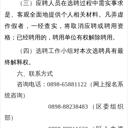
（三）
应聘人员在选聘过程中
需
实事求
是、客观全面地提供个人相关材料
。
凡弄虚
作假者，一经查实，将取消应聘或聘用资
格；已经聘用的，
聘用单位
有权解除聘用。
（四）
选聘工作小组
对本次选聘具有最
终解释权。
六、联系方式
咨询电话：
0
898
-
6588
1122
（网上报名系
统咨询
）
0898
-
8823
84
83
（区委组织
部
）