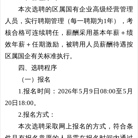
本次选聘的
区
属国有企业高级经营管理
人员，实行聘期管理（每一聘期为
1
年），考
核合格可连续聘任，薪酬采用基本年薪＋绩
效年薪＋任期激励
，被聘用人员薪酬待遇按
区属国企有关标准执行
。
四、选聘程序
（一）报名
1.
报名
时间：
202
6
年
5
月
9
日
08:00
至
5
月
20
日
18:00
。
2
.
报名方式：
本次
选聘
采取网上报名的方式，符合条
件且有报名意愿的人员需在报名时间内通过