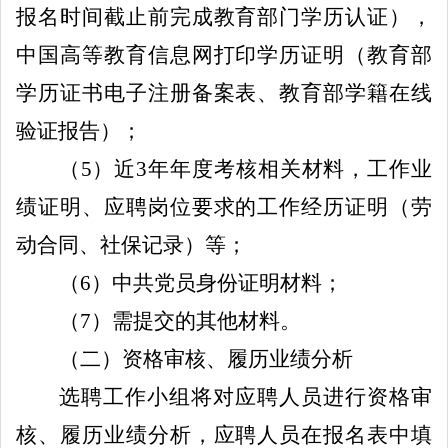
报名时间截止前完成教育部门学历认证）
，
中国高等教育信息网打印学历证明（教育部
学历证书电子注册备案表、教育部学籍在线
验证报告）；
（
5
）
近
3
年年度考核相关材料，工作业
绩证明、
应聘岗位要求的工作经历证明（劳
动合同、社保记录）
等；
（
6
）
中共党员身份证明材料；
（
7
）
需提交
的
其他
材料。
（二）资格审核
、
履历业绩分析
选聘工作小组将对应聘
人员
进行
资格审
核、履历业绩分析
，
应聘人
员
在报名表中填