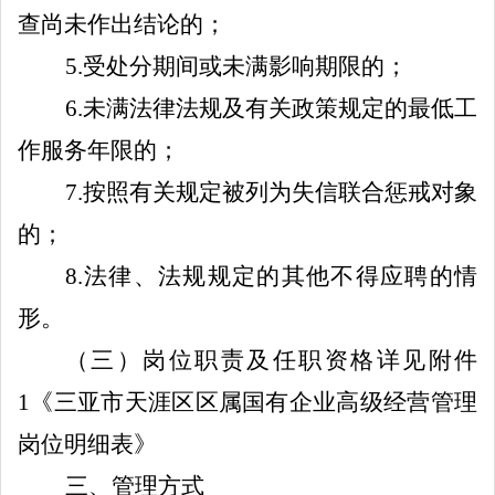
查尚未作出结论的；
5
.
受处分期间或未满影响期限的；
6
.
未
满
法律法规及有关政策规定的最低工
作服务年限的；
7.
按照有关规定被列为失信联合惩戒对象
的
；
8.
法律、法规规定的其他不得
应聘
的情
形。
（三）岗位职责及任职资格详见附件
1
《三亚市
天涯区区
属国有企业高级经营管理
岗位明细表
》
三、管理方式