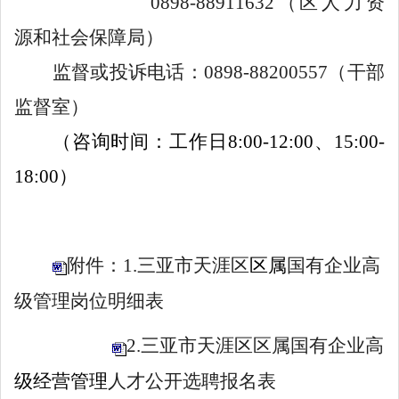
0898-88911632
（区人力资
源和社会保障局
）
监督或投诉电话：
08
98-88
200557
（干部
监督室
）
（咨询时间：工作日
8
:00-12:
00
、
1
5
:
0
0-
1
8
:
0
0
）
附件：1.三亚市天涯区
区属
国有企业高
级管理岗位明细表
2.三亚市天涯区区属国有企业高
级经营管理
人才公开选聘报名表