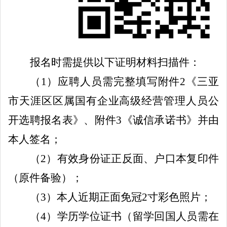
报名时需提供以下证明材料扫描件：
（
1
）应聘人员需完整填写
附件
2
《三亚
市天涯区
区属
国有企业高级
经营
管理人员
公
开选聘报名
表》
、
附件
3
《诚信承诺书》并由
本人签名；
（
2
）
有效
身份证正反面、户口本复印件
（原件备验）；
（
3
）
本人
近期
正面
免冠
2
寸
彩色照片；
（
4
）学历学位证书（
需
在
留学回国人员