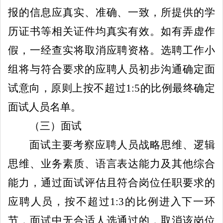
报的信息应真实、准确、一致
，
所提供的学
历证书等相关证件均真实有效。如有弄虚作
假，
一经查实
将取消应聘资格。选聘工作小
组将与符合要求的应聘
人员
初步沟通确定面
试意向，原则上按不超过
1:5
的比例最终确定
面试人员名单。
（
三
）面试
面试主要考察应聘人员战略思维、逻辑
思维、业务素质、语言表达能力及其他综合
能力
，
通过面试评估且符合岗位任职要求的
应聘
人员
，按不超过
1:3
的比例进入下一环
节，面试中无合适人选通过的，取消该岗位