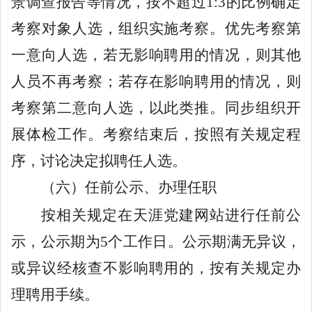
景调查报告等情况，按不超过
1:3
的比例确定
考察对象人选，组织实施考察。优先考察第
一意向人选，若无影响聘用的情况，则其他
人员不再考察；若存在影响聘用的情况，则
考察第二意向人选，以此类推。
同步组织开
展体检工作。
考察结束后，按照有关规定程
序，讨论决定拟聘任人选。
（
六
）
任前
公示
、办理任职
按相关规定
在
天涯党建网站
进行
任前
公
示，公示
期
为
5
个工作日
。
公示期满无异议
，
或异议经核查不影响聘用的，按有关规定办
理
聘用手续。