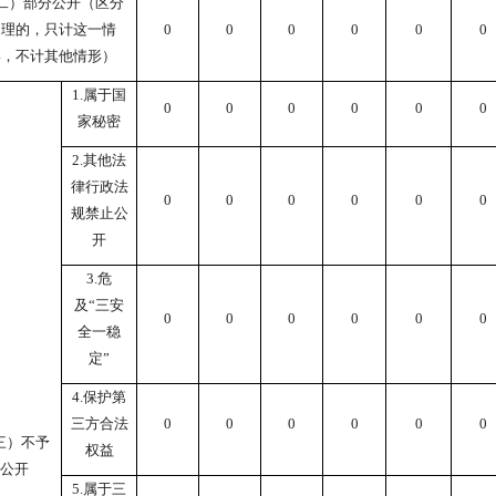
二）部分公开（区分
处理的，只计这一情
0
0
0
0
0
0
形，不计其他情形）
1.属于国
0
0
0
0
0
0
家秘密
2.其他法
律行政法
0
0
0
0
0
0
规禁止公
开
3.危
及“三安
0
0
0
0
0
0
全一稳
定”
4.保护第
三方合法
0
0
0
0
0
0
三）不予
权益
公开
5.属于三