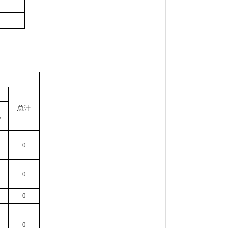
总计
他
0
0
0
0