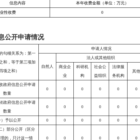
信息内容
本年收费金额（单位：万元）
业性收费
0
息公开申请情况
申请人情况
的勾稽关系为：第一
法人或其他组织
之和，等于第三项加
自然人
商业企
科研机
社会公
法律服
四项之和）
其
业
构
益组织
务机构
收政府信息公开申请
0
0
0
0
0
0
数量
转政府信息公开申请
0
0
0
0
0
0
数量
一）予以公开
0
0
0
0
0
0
二）部分公开（区分
处理的，只计这一情
0
0
0
0
0
0