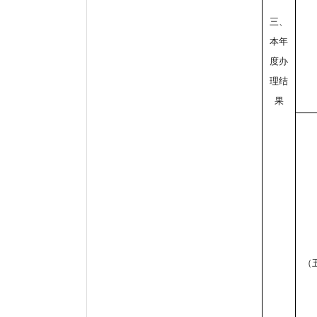
三、
本年
度办
理结
果
（