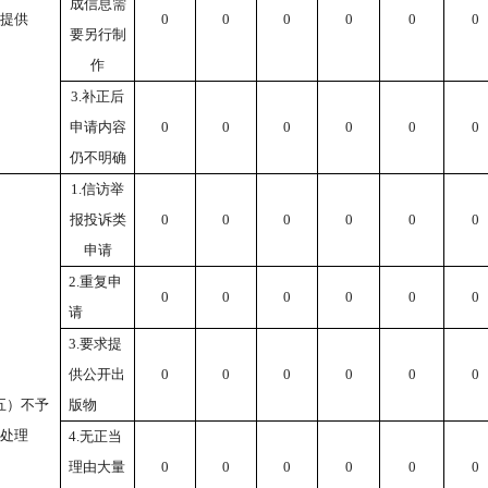
成信息需
提供
0
0
0
0
0
0
要另行制
作
3.补正后
申请内容
0
0
0
0
0
0
仍不明确
1.信访举
报投诉类
0
0
0
0
0
0
申请
2.重复申
0
0
0
0
0
0
请
3.要求提
供公开出
0
0
0
0
0
0
五）不予
版物
处理
4.无正当
理由大量
0
0
0
0
0
0