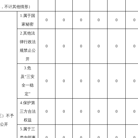
形，不计其他情形）
1.属于国
0
0
0
0
0
0
家秘密
2.其他法
律行政法
0
0
0
0
0
0
规禁止公
开
3.危
及“三安
0
0
0
0
0
0
全一稳
定”
4.保护第
三方合法
0
0
0
0
0
0
三）不予
权益
公开
5.属于三
类内部事
0
0
0
0
0
0