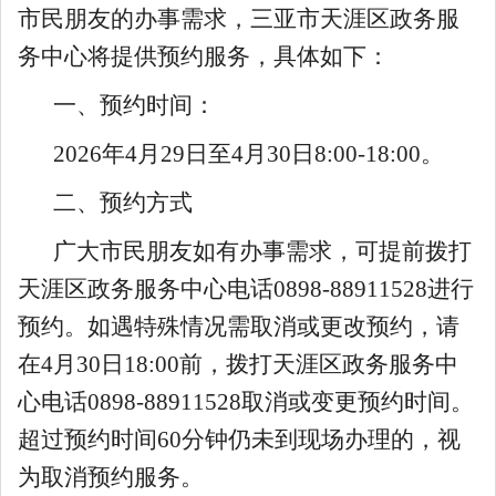
市民朋友的办事需求，三亚市天涯区政务服
务中心将提供预约服务，具体如下：
一、预约时间：
2026
年
4
月
29
日至
4
月
30
日
8
:
00
-
18:00
。
二、预约方式
广大市民朋友如有办事需求，可提前拨打
天涯区政务服务中心电话
0898-88911528
进行
预约。如遇特殊情况需取消或更改预约，请
在
4
月
30
日
18:00
前，拨打天涯区政务服务中
心电话
0898-88911528
取消或变更预约时间。
超过预约时间
60
分钟仍未到现场办理的，视
为取消预约服务。