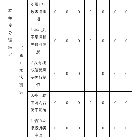
、
8.属于行
本
政查询事
0
0
0
0
0
0
0
年
项
度
1.本机关
办
不掌握相
理
0
0
0
0
0
0
0
关政府信
结
（
息
果
四
）
2.没有现
无
成信息需
0
0
0
0
0
0
0
法
要另行制
提
作
供
3.补正后
申请内容
0
0
0
0
0
0
0
仍不明确
1.信访举
报投诉类
0
0
0
0
0
0
0
申请