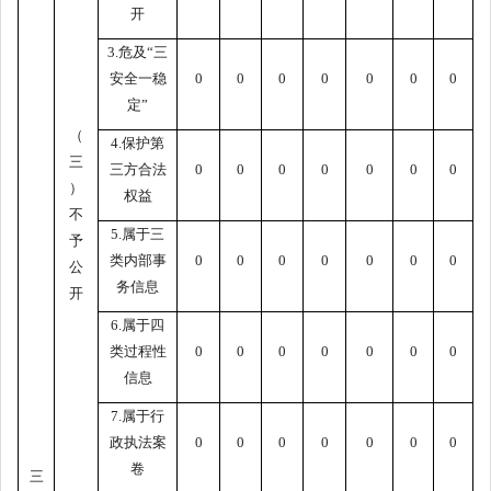
开
3.危及“三
安全一稳
0
0
0
0
0
0
0
定”
（
4.保护第
三
三方合法
0
0
0
0
0
0
0
）
权益
不
5.属于三
予
类内部事
0
0
0
0
0
0
0
公
务信息
开
6.属于四
类过程性
0
0
0
0
0
0
0
信息
7.属于行
政执法案
0
0
0
0
0
0
0
卷
三