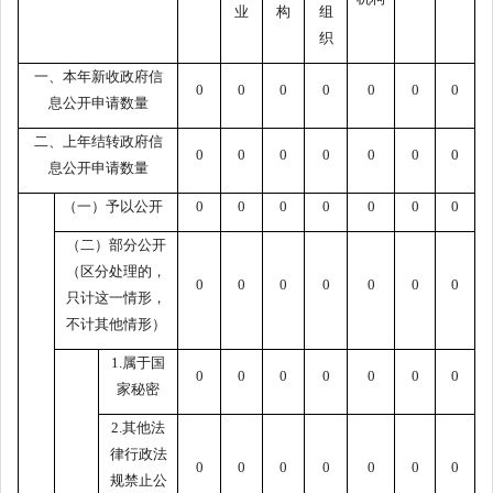
业
构
组
织
一、本年新收政府信
0
0
0
0
0
0
0
息公开申请数量
二、上年结转政府信
0
0
0
0
0
0
0
息公开申请数量
（一）予以公开
0
0
0
0
0
0
0
（二）部分公开
（区分处理的，
0
0
0
0
0
0
0
只计这一情形，
不计其他情形）
1.属于国
0
0
0
0
0
0
0
家秘密
2.其他法
律行政法
0
0
0
0
0
0
0
规禁止公