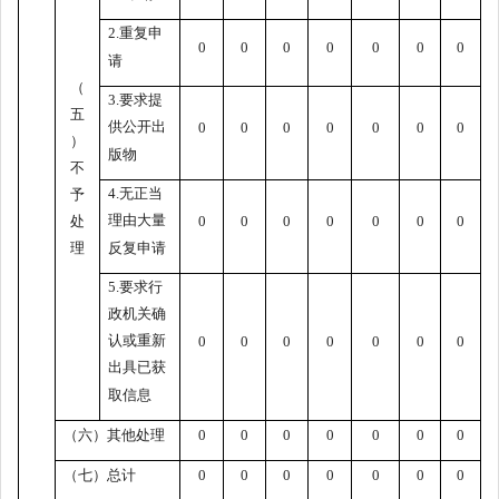
2.重复申
0
0
0
0
0
0
0
请
（
3.要求提
五
供公开出
0
0
0
0
0
0
0
）
版物
不
4.无正当
予
理由大量
处
0
0
0
0
0
0
0
理
反复申请
5.要求行
政机关确
认或重新
0
0
0
0
0
0
0
出具已获
取信息
（六）其他处理
0
0
0
0
0
0
0
（七）总计
0
0
0
0
0
0
0