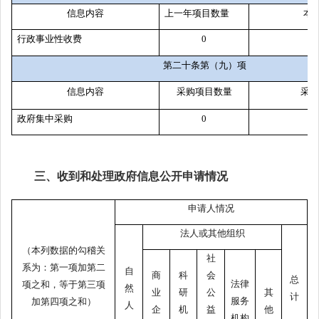
信息内容
上一年项目数量
本
行政事业性收费
0
第二十条第（九）项
信息内容
采购项目数量
采购
政府集中采购
0
三、收到和处理政府信息公开申请情况
申请人情况
法人或其他组织
（本列数据的勾稽关
社
系为：第一项加第二
自
商
科
会
总
法律
项之和，等于第三项
然
业
研
公
其
计
服务
加第四项之和）
人
企
机
益
他
机构