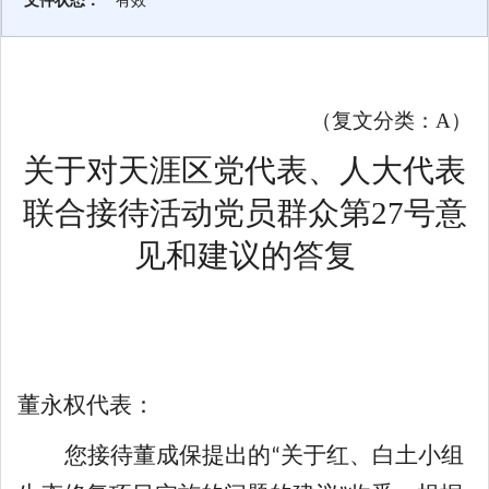
文件状态：
有效
（复文分类：
A）
关于对
天涯区党代表、人大代表
联合接待活动党员群众
第
27
号
意
见和
建议的
答复
董永权代表
：
您
接待
董成保
提出的
关于红、白土小组
“