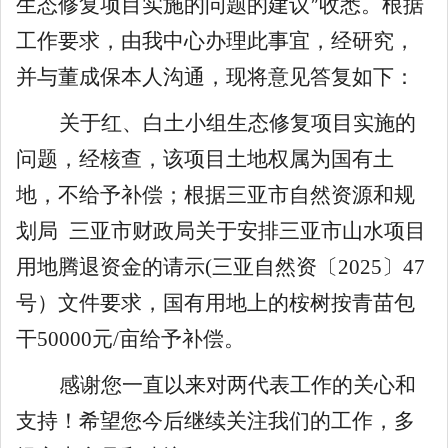
生态修复项目实施的问题
的建议
收悉。根据
”
工作
要求，由我
中心办理
此
事宜
，经研究，
并与
董成保本人
沟通，现
将意见
答复
如下：
关于
红、白土小组生态修复项目实施的
问题
，经核查，该项目土地权属为国有土
地，不给予补偿；根据三亚市自然资源和规
划局
三亚市财政局关于安排三亚市山水项目
用地腾退资金的请示
(
三亚自然资〔
2025
〕
47
号）
文件要求，国有用地上的桉树按青苗包
干
50000
元
/
亩给予补偿。
感谢您一直以来对两代表工作的关心和
支持！希望您今后继续关注我们的工作，多