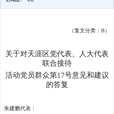
文件状态：
有效
（复文分类
：
B
）
关于对
天涯区党代表、人大代表
联合接待
活动党员群众
第
17
号
意见和
建议
的
答复
朱建鹏代表
：