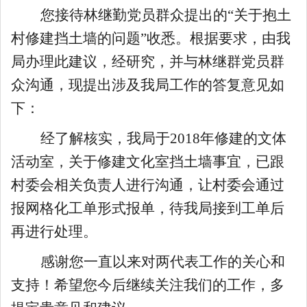
您接待
林继勤党员群众
提出的“关于抱土
村修建挡土墙的问题”收悉。根据要求，由我
局办理此建议，经研究，并与
林继群党员群
众
沟通，现提出涉及我局工作的答复意见
如
下：
经
了解
核实
，
我局于2018年修建的文体
活动室
，关于修建文化室挡土墙事宜，
已
跟
村委会
相关负责人
进行沟通，
让村委会通过
报
网格化工单
形式报单，待我局接到工单后
再
进行处理
。
感谢您一直以来对两代表工作的关心和
支持！希望您今后继续关注我们的工作，多