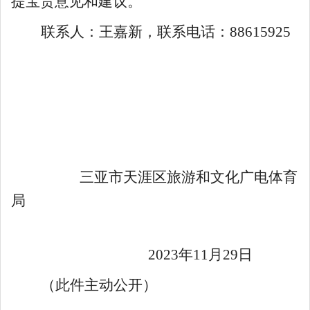
提宝贵意见和建议
。
联系人：
王嘉新
，联系电话：
88615925
三亚市天涯区旅游和文化广
电
体育
局
2023
年
11
月
29
日
（此件主动公开）