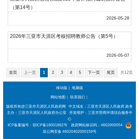
（第14号）
2026-05-28
2026年三亚市天涯区考核招聘教师公告（第5号）
2026-05-07
首页
上一页
1
2
3
4
5
下一页
尾页
共12页
第1页
跳转至
页
GO
共173条
移动版
｜
电脑版
网站地图
｜
联系我们
｜
版权所有@三亚市
天涯区人民政府网
中文域名：
三亚市天涯区人民政府.政务
主办：三亚市
天涯区人民政府办公室
开发维护：三亚市营商环境综合服务中
心
ICP备案编号：
琼ICP备18001882号
政府网站标识码：
4602000054
琼公网安备 46020402000159号