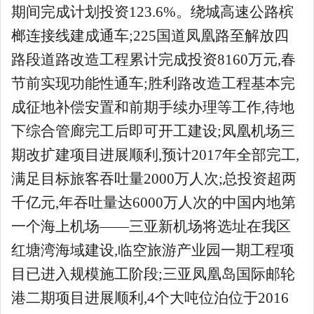
期间完成计划投资123.6%。绕城高速公路槟
榔连接线建成通车;225国道凤凰路至解放四
路段道路改造工程累计完成投资8160万元,春
节前实现功能性通车;胜利路改造工程基本完
成征地补偿安置和前期手续办理等工作,待地
下综合管廊完工后即可开工建设;凤凰机场三
期改扩建项目进展顺利,预计2017年全部完工,
满足目标旅客吞吐量2000万人次;总投资超两
千亿元,年吞吐量达6000万人次的中国内地第
一个海上机场——三亚新机场将选址在我区
红塘湾海域建设,临空旅游产业园一期工程项
目已进入规模施工阶段;三亚凤凰岛国际邮轮
港二期项目进展顺利,4个大吨位泊位于2016