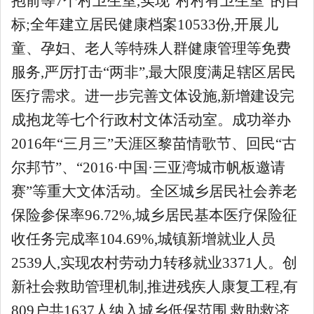
抱前等7个村卫生室,实现“村村有卫生室”的目
标;全年建立居民健康档案10533份,开展儿
童、孕妇、老人等特殊人群健康管理等免费
服务,严厉打击“两非”,最大限度满足辖区居民
医疗需求。进一步完善文体设施,新增建设完
成抱龙等七个行政村文体活动室。成功举办
2016年“三月三”天涯区黎苗情歌节、回民“古
尔邦节”、“2016·中国·三亚湾城市帆板邀请
赛”等重大文体活动。全区城乡居民社会养老
保险参保率96.72%,城乡居民基本医疗保险征
收任务完成率104.69%,城镇新增就业人员
2539人,实现农村劳动力转移就业3371人。创
新社会救助管理机制,推进残疾人康复工程,有
809户共1637人纳入城乡低保范围,救助救济