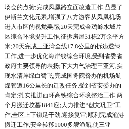
场会的点赞;完成凤凰路立面改造工作,凸显了
伊斯兰文化元素,增强了八方游客从凤凰机场
进入市区的视觉美感;20天完成金鸡岭水城片
区综合环境提升工作,征拆房屋31栋2万余平方
米;20天完成三亚湾全线17.8公里的拆违透绿
工作,进一步优化海岸线综合环境,受到省委省
政府主要领导的表扬;下大力气治理三亚河,实
现水清岸绿白鹭飞;完成国务院督办的机场航
煤管道16公里长的迁改任务,受到省安委办的
肯定;扎实推进西环高铁综合环境整治工作,两
个月搬迁坟墓1841座;大力推进“创文巩卫”工
作,全区上下铆足干劲,迎接复审;顺利完成渔港
搬迁工作,安全转移1000多艘渔船,使三亚