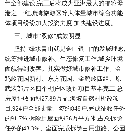
年全部建设,完工后将成为亚洲最大的邮轮母
港之一;红塘湾旅游区等大体量城市综合功能
体项目纷纷加大投资力度,加快建设进度。
三、城市“双修”成效明显
坚持“绿水青山就是金山银山”的发展理念,
统筹推进城市修补、生态修复工作,城乡环境
面貌得到改善。扎实做好城市修补工作。金
鸡岭花园新村、东方花园、金鸡岭四组、原
武装部片区四个棚户区改造项目基本完工,总
房屋征收面积27.89万㎡;海坡自然村棚改项
目,924户全部丈量、签约848户,完成征收任务
的91.7%,拆除房屋面积36万平方米,占总拆除
任务的43.3%。全面完成拆除占用道路、公园