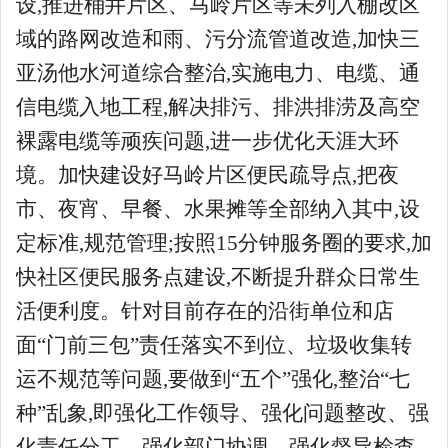
设,推进桶井片区、马岭片区等未列入棚改区
域的路网改造和雨、污分流管道改造,加快三
亚汤他水河道综合整治,实施电力、电缆、通
信电缆入地工程,解决排污、排洪排涝及高空
裸露电缆等顽疾问题,进一步优化天涯大环
境。加快建设好马岭片区便民疏导点,把夜
市、夜宵、早餐、水果摊等全部纳入其中,设
定标准,规范管理;按照15分钟服务圈的要求,加
快社区便民服务点建设,不断提升群众日常生
活便利度。针对目前存在的沿街单位和店
面“门前三包”责任落实不到位、垃圾收集转
运不规范等问题,要做到“五个”强化,整治“七
种”乱象,即强化工作领导、强化问题整改、强
化责任分工、强化部门协调、强化督导检查,