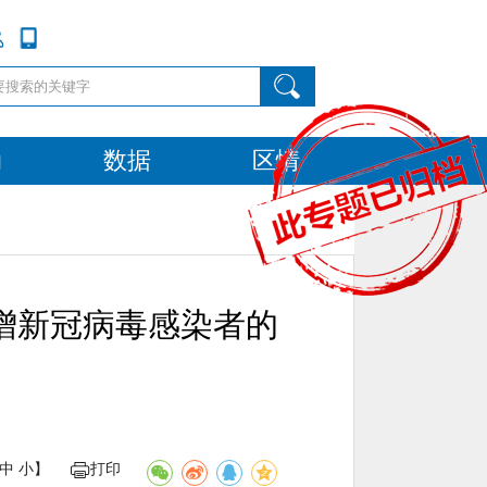
动
数据
区情
增新冠病毒感染者的
中
小
】
打印