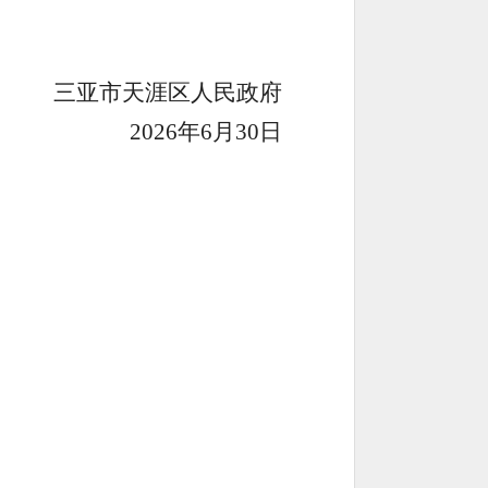
三亚市天涯区人民政府
202
6
年
6
月
30
日