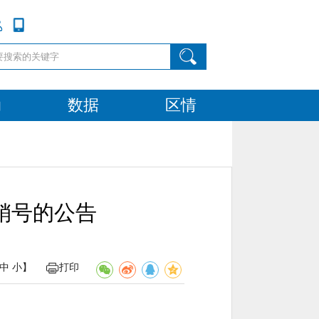
动
数据
区情
销号的公告
中
小
】
打印