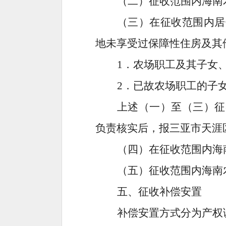
（二）
征收范围内
海南
（
三
）
在征收范围内居
地未享受过保障性住房及其
1
．
农场
职工及其子女
2
．
已故
农场
职工的子
上述（一）至（
三
）征
负责核实后，报
三亚市天涯
（
四
）
在征收范围内
海
（
五
）
征收范围内
海南
五、征收补偿安置
补偿安置方式分为产权