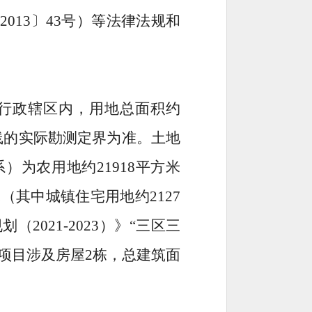
〔
2013
〕
43
号）等法律法规
和
行政辖区
内，用地总面积约
线的实际勘测定界为准。
土地
系
）为农用地约
21918
平方米
米（其中城镇住宅用地约
2127
规划（
2021
-
2023
）》
“
三区三
项目涉及房屋
2
栋，总建筑面