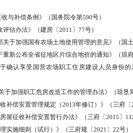
征收与补偿条例》（国务院令第
590
号）
收评估办法》（建房
〔
2011
〕
77
号）
部关于加强国有农场土地使用管理的意见》（国
于重新公布全省征地区片综合地价的通知》（琼
于确认享受国营农场职工住房建设人员身份的
关于加强职工危房改造工作的管理办法》（琼垦
收补偿安置管理规定（
2013
年修订）》（三府
〔
房屋征收补偿安置暂行办法》（三府
〔
2015
〕
11
理实施细则（试行）》（三府规
〔
2021
〕
22
号）