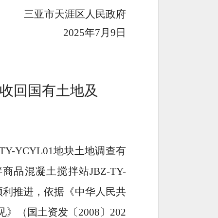
三亚市天涯区人民政府
25
年
7
月
9
日
收回国有土地及
-TY-Y
C
YL
0
1
地块
土地调查有
拌商品混凝土搅拌站
JBZ-TY-
顺利推进，依据
《中华人民共
见》（国土资发
〔
2008
〕
202