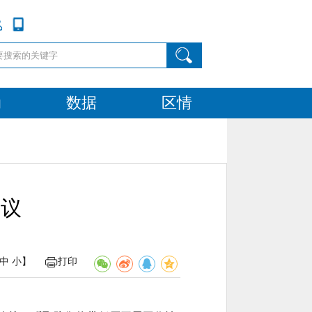
动
数据
区情
会议
中
小
】
打印