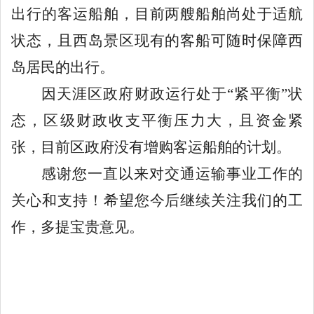
出行
的
客运船舶
，目前两艘
船舶
尚
处于适航
状态，且西岛景区现有的客船可随时保障西
岛居民的出行。
因
天涯
区
政府
财政运行处于
“
紧平衡
”
状
态，区级财政收支平衡压力大，且资金紧
张，目前
区政府
没有
增
购
客运船舶
的计划。
感谢您一直以来对
交通运输
事业
工作的
关心和支持！希望您今后继续关注我们的工
作，多提宝贵意见。