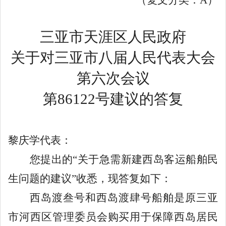
三亚市天涯区人民政府
关于
对三亚市八届人民代表大会
第
六
次会议
第
86122
号建议的答复
黎庆学代表
：
您提出的
“
关于急需新建西岛客运船舶民
生问题的建议
”
收悉，现答复如下：
西岛渡叁号和西岛渡肆号
船舶是
原三亚
市河西区管理委员会购
买
用于保障西岛居民