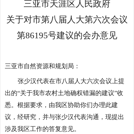
三亚市天涯区人民政府
关于对市第八届人大第六次会议
第
86195
号建议的会办意见
三亚市自然资源和规划局：
张少汉
代表在市
八
届人大
六
次会议上提
出的
“
关于我市农村土地确权错漏的建议
”
收
悉。根据要求，由我
区
协助你们办理此建
议，经研究，并与
张少汉
代表沟通，现提出
涉及我
区
工作的答复意见。