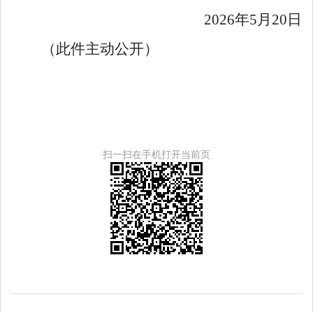
20
26
年
5
月
20
日
（此件
主动
公开）
扫一扫在手机打开当前页