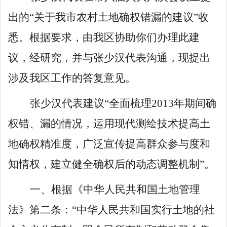
出的
“
关于我市农村土地确权错漏的建议
”
收
悉。根据要求，由我
区
协助你们办理此建
议，经研究，并与
张少汉
代表沟通，现提出
涉及我
区
工作的答复意见。
张少汉代表建议
“
全面梳理
2013
年期间确
权错、漏的情况，运用现代测绘技术提高土
地确权精准度，广泛宣传提高群众参与度和
知情权，建立健全确权后的动态调整机制
”
。
一、
根据《中华人民共和国土地管理
法》第二条：
“
中华人民共和国实行土地的社