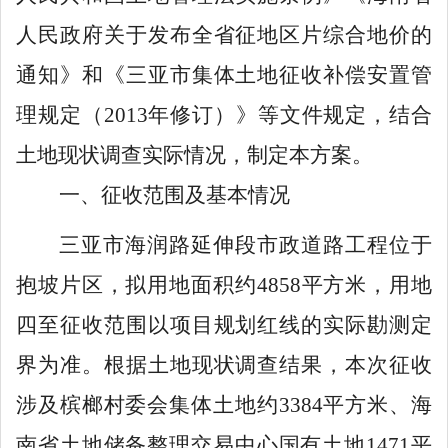
人民政府关于发布全省征地区片综合地价的
通知》
和
《三亚市集体土地征收补偿安置管
理规定（
2013
年修订）》等文件规定，结合
土地现状调查实际情况，制定本方案。
一、
征收范围及基本情况
三亚市海润路延伸段市政道路工程
位于
抱坡片区
，拟用地面积约
4858
平方米
，用地
四至征收范围以项目规划红线的实际勘测定
界为准
。根据土地现状调查结果，本次征收
涉及槟榔村委会集体土地约
3384
平方米、
海
南省土地储备整理交易中心国有土地
1471
平