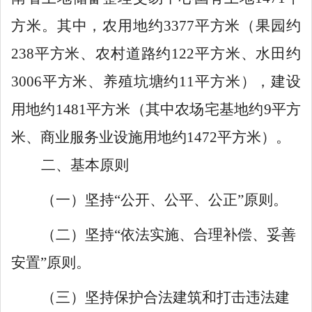
方米。其中，农用地约
3377
平方米（果园约
238
平方米、农村道路约
122
平方米、
水田约
3006
平方米、养殖坑塘约
11
平方米
），建设
用地约
1481
平方米（
其中农场宅基地
约
9
平方
米、商业服务业设施用地约
1472
平方米）
。
二、
基本原则
（一）
坚持
“
公开、公平、公正
”
原则
。
（二）
坚持
“
依法实施、合理补偿、妥善
安置
”
原则
。
（三）
坚持保护合法建筑和打击违法建