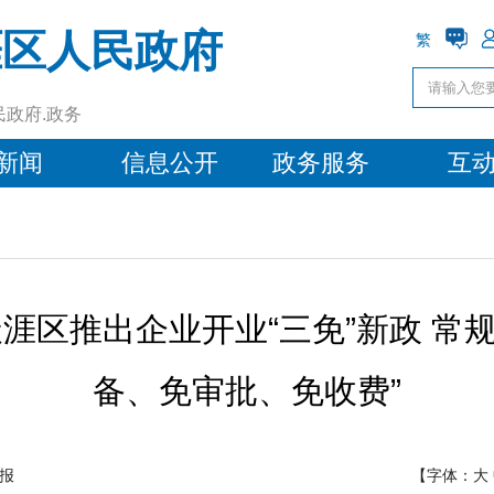
涯区人民政府
繁
民政府.政务
新闻
信息公开
政务服务
互
天涯区推出企业开业“三免”新政 常
备、免审批、免收费”
报
【字体：
大