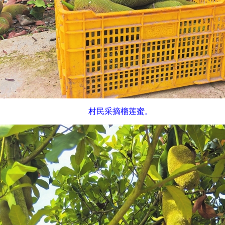
村民采摘榴莲蜜。