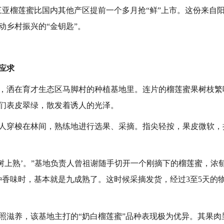
三亚榴莲蜜比国内其他产区提前一个多月抢“鲜”上市。这份来自阳
动乡村振兴的“金钥匙”。
不应求
，洒在育才生态区马脚村的种植基地里。连片的榴莲蜜果树枝繁
们表皮翠绿，散发着诱人的光泽。
工人穿梭在林间，熟练地进行选果、采摘。指尖轻按，果皮微软
‘树上熟’。”基地负责人曾祖谢随手切开一个刚摘下的榴莲蜜，浓
种香味时，基本就是九成熟了。这时候采摘发货，经过3至5天的
照滋养，该基地主打的“奶白榴莲蜜”品种表现极为优异。其果肉