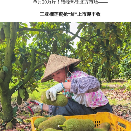
单月20万斤！错峰热销北方市场——
三亚榴莲蜜抢“鲜”上市迎丰收