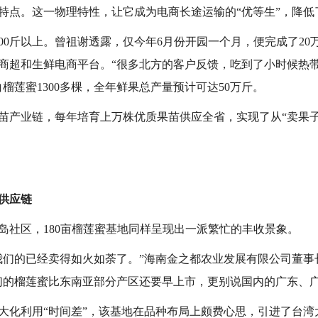
特点。这一物理特性，让它成为电商长途运输的“优等生”，降低
00斤以上。曾祖谢透露，仅今年6月份开园一个月，便完成了2
商超和生鲜电商平台。“很多北方的客户反馈，吃到了小时候热
榴莲蜜1300多棵，全年鲜果总产量预计可达50万斤。
产业链，每年培育上万株优质果苗供应全省，实现了从“卖果子”到
供应链
岛社区，180亩榴莲蜜基地同样呈现出一派繁忙的丰收景象。
我们的已经卖得如火如荼了。”海南金之都农业发展有限公司董事
们的榴莲蜜比东南亚部分产区还要早上市，更别说国内的广东、广
大化利用“时间差”，该基地在品种布局上颇费心思，引进了台湾大