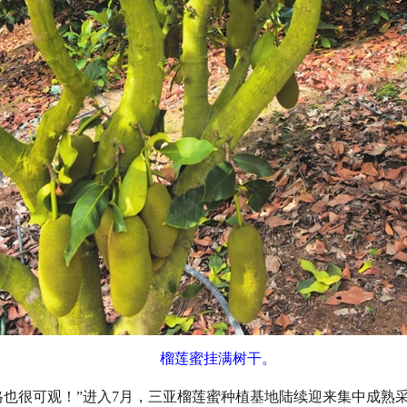
榴莲蜜挂满树干。
价格也很可观！”进入7月，三亚榴莲蜜种植基地陆续迎来集中成熟