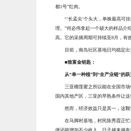
都1号”红肉。
“‘长孟尖’个头大，单株最高可
理。”何必伟拿起一个硕大的样品介
高。它的采摘周期可持续至8月，有
目前，南岛社区基地日均稳定出货
■致富金钥匙：
从“单一种植”到“全产业链”的跃
三亚榴莲蜜之所以能在全国市场
国内其他产区，三亚的早熟条件让这
然而，经济效益只是其一，这颗
在马脚村基地，村民陈秀霞正忙
便还能增加不少收入，日子越来越有