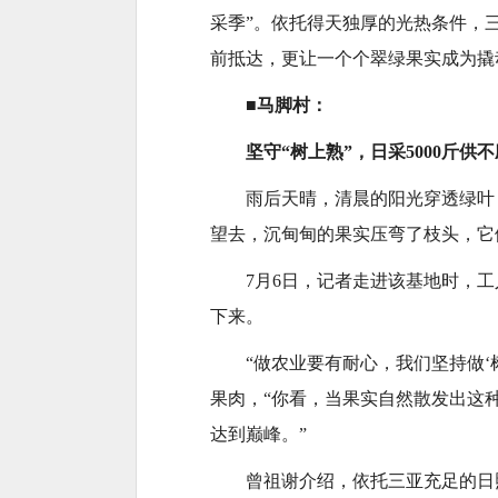
采季”。依托得天独厚的光热条件，
前抵达，更让一个个翠绿果实成为撬
■
马脚村：
坚守“树上熟”，日采5000斤供
雨后天晴，清晨的阳光穿透绿叶
望去，沉甸甸的果实压弯了枝头，它
7月6日，记者走进该基地时，
下来。
“做农业要有耐心，我们坚持做
果肉，“你看，当果实自然散发出这
达到巅峰。”
曾祖谢介绍，依托三亚充足的日