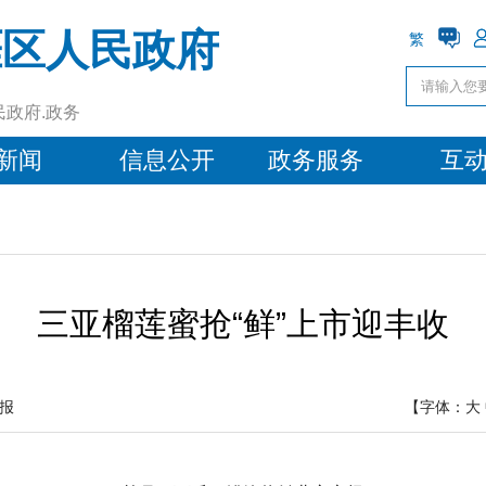
涯区人民政府
繁
民政府.政务
新闻
信息公开
政务服务
互
三亚榴莲蜜抢“鲜”上市迎丰收
报
【字体：
大