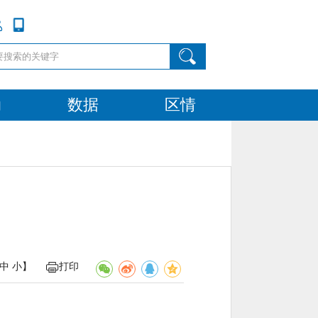
动
数据
区情
中
小
】
打印