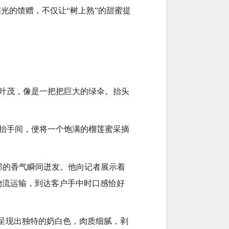
光的馈赠，不仅让“树上熟”的甜蜜提
叶茂，像是一把把巨大的绿伞。抬头
，抬手间，便将一个饱满的榴莲蜜采摘
郁的香气瞬间迸发。他向记者展示着
物流运输，到达客户手中时口感恰好
呈现出独特的奶白色，肉质细腻，剥