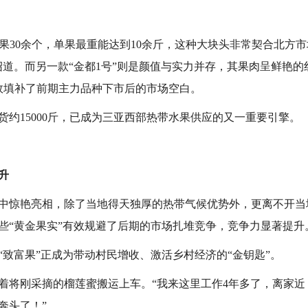
挂果30余个，单果最重能达到10余斤，这种大块头非常契合北方市
绍道。而另一款“金都1号”则是颜值与实力并存，其果肉呈鲜艳
效填补了前期主力品种下市后的市场空白。
约15000斤，已成为三亚西部热带水果供应的又一重要引擎。
升
中惊艳亮相，除了当地得天独厚的热带气候优势外，更离不开当
些“黄金果实”有效规避了后期的市场扎堆竞争，竞争力显著提升
“致富果”正成为带动村民增收、激活乡村经济的“金钥匙”。
着将刚采摘的榴莲蜜搬运上车。“我来这里工作4年多了，离家
奔头了！”