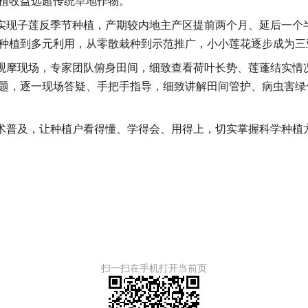
植收益远超传统旱地作物。
实现子莲反季节种植，产期较内地主产区提前两个月、延后一个
种植到多元利用，从零散栽种到示范推广，小小莲花逐步成为三
观摩现场，专家团队俯身田间，细致查看荷叶长势、莲蓬结实情
题，逐一现场答疑、手把手指导，细致讲解田间管护、病虫害绿
术普及，让种植户看得懂、学得会、用得上，切实掌握科学种植
扫一扫在手机打开当前页