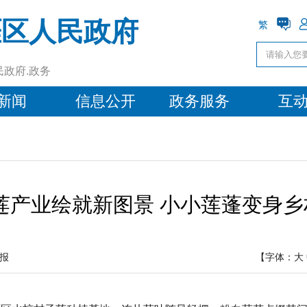
涯区人民政府
繁
民政府.政务
新闻
信息公开
政务服务
互
莲产业绘就新图景 小小莲蓬变身乡村
报
【字体：
大