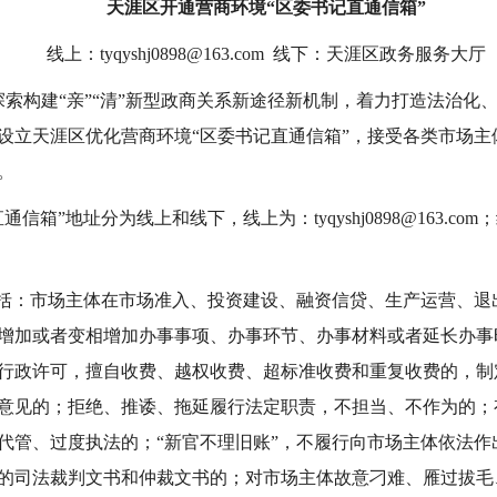
天涯区开通营商环境“区委书记直通信箱”
线上：tyqyshj0898@163.com 线下：天涯区政务服务大厅
探索构建“亲”“清”新型政商关系新途径新机制，着力打造法治
设立天涯区优化营商环境“区委书记直通信箱”，接受各类市场主
。
信箱”地址分为线上和线下，线上为：tyqyshj0898@163.c
包括：市场主体在市场准入、投资建设、融资信贷、生产运营、退
增加或者变相增加办事事项、办事环节、办事材料或者延长办事
行政许可，擅自收费、越权收费、超标准收费和重复收费的，制
意见的；拒绝、推诿、拖延履行法定职责，不担当、不作为的；
代管、过度执法的；“新官不理旧账”，不履行向市场主体依法作
的司法裁判文书和仲裁文书的；对市场主体故意刁难、雁过拔毛