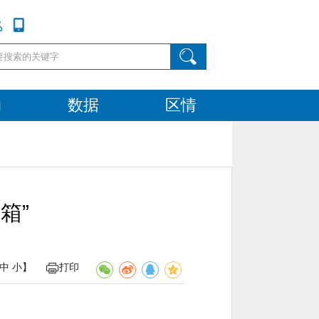
动
数据
区情
箱”
中
小
】
打印