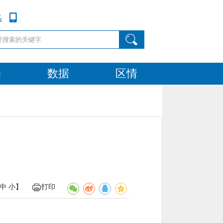
动
数据
区情
中
小
】
打印