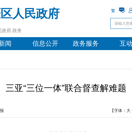
涯区人民政府
繁
民政府.政务
新闻
信息公开
政务服务
互
三亚“三位一体”联合督查解难题
报
【字体：
大