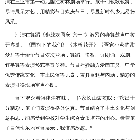
演在三亚市第一幼儿园红树林剧场举行。孩子们载歌载舞、
尽情展示才艺，用精彩节目欢庆节日，尽显新时代少儿昂扬
风采。
汇演在舞蹈《狮鼓欢腾庆“六一”》激昂的狮舞鼓声中拉
开序幕。《国旗下的我们》《木棉花开》《疍家小菘的甜
梦》等十余个节目依次登场，舞蹈、快板、诗朗诵、戏剧、
竹竿舞等表演形式丰富多样。节目巧妙融入爱国主义、中华
优秀传统文化、本土民俗等元素，兼具童趣与内涵，精彩的
表演引得现场掌声不断。
台下观众看得津津有味，一位家长由衷赞叹：“演出十
分精彩，孩子们表演得格外认真。节目结合了本土文化与创
意构思，能感受到学校对学生综合素质培养的用心。看着孩
子自信快乐地登台展示，我倍感欣慰。”